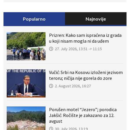
Popularno
Najnovije
Prizren: Kako sam ispraćena iz grada
u koji nisam mogla ni da uđem
27. July 2026, 13:51 -> 11:15
Vučić: Srbi na Kosovu izloženi jezivom
teroru; ničija nije gorela do zore
2. August 2026, 16:27
Porušen motel “Jezero”; porodica
Jakšić: Ročište je zakazano za 12.
avgust
30. July 2026, 13:19