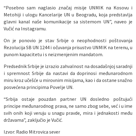
“Posebno sam naglasio značaj misije UNMIK na Kosovu i
Metohiji i ulogu Kancelarije UN u Beogradu, koja predstavlja
glavni kanal naše komunikacije sa sistemom UN”, naveo je
Vučić na Instagramu.
On je ponovio je stav Srbije o neophodnosti poštovanja
Rezolucija SB UN 1244 i očuvanja prisustvo UNMIK na terenu, u
punom kapacitetu i s neizmenjenim mandatom.
Predsednik Srbije je izrazio zahvalnost na dosadašnjoj saradnji
i spremnost Srbije da nastavi da doprinosi međunarodnom
miru kroz učešće u mirovnim misijama, kao i da ostane snažno
posvećena principima Povelje UN.
“Srbija ostaje pouzdan partner UN dosledno poštujući
principe međunarodnog prava, ne samo zbog sebe, već i u ime
svih onih koji veruju u snagu pravde, mira i jednakosti među
državama”, zaključio je Vučić.
Izvor: Radio Mitrovica sever