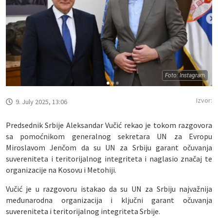
Foto: Instagram
Izvor:
9. July 2025, 13:06
Predsednik Srbije Aleksandar Vučić rekao je tokom razgovora
sa pomoćnikom generalnog sekretara UN za Evropu
Miroslavom Jenčom da su UN za Srbiju garant očuvanja
suvereniteta i teritorijalnog integriteta i naglasio značaj te
organizacije na Kosovu i Metohiji.
Vučić je u razgovoru istakao da su UN za Srbiju najvažnija
međunarodna organizacija i ključni garant očuvanja
suvereniteta i teritorijalnog integriteta Srbije.