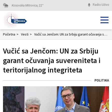
Radio Uživo
Kosovska Mitrovica,
22
°
Početna
>
Vesti
>
Vučić sa Jenčom: UN za Srbiju garant očuvanja suvereniteta i teritorijalnog integriteta
Vučić sa Jenčom: UN za Srbiju
garant očuvanja suvereniteta i
teritorijalnog integriteta
POLITIKA