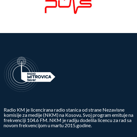
Radio KM je licencirana radio stanica od strane Nezavisne
komisije za medije (NKM) na Kosovu. Svoj program emituje na
frekvenciji 104.6 FM. NKM je radiju dodelila licencu za rad sa
novom frekvencijom u martu 2015.godine.