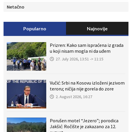
Netačno
Popularno
Najnovije
Prizren: Kako sam ispraćena iz grada
u koji nisam mogla ni da uđem
27. July 2026, 13:51 -> 11:15
Vučić: Srbi na Kosovu izloženi jezivom
teroru; ničija nije gorela do zore
2. August 2026, 16:27
Porušen motel “Jezero”; porodica
Jakšić: Ročište je zakazano za 12.