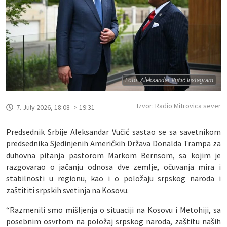
Foto: Aleksandar Vučić Instagram
Izvor: Radio Mitrovica sever
7. July 2026, 18:08 -> 19:31
Predsednik Srbije Aleksandar Vučić sastao se sa savetnikom
predsednika Sjedinjenih Američkih Država Donalda Trampa za
duhovna pitanja pastorom Markom Bernsom, sa kojim je
razgovarao o jačanju odnosa dve zemlje, očuvanja mira i
stabilnosti u regionu, kao i o položaju srpskog naroda i
zaštititi srpskih svetinja na Kosovu.
“Razmenili smo mišljenja o situaciji na Kosovu i Metohiji, sa
posebnim osvrtom na položaj srpskog naroda, zaštitu naših