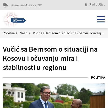
Radio Uživo
Kosovska Mitrovica,
18
°
Početna
>
Vesti
>
Vučić sa Bernsom o situaciji na Kosovu i očuvanju mira i stabilnosti u regionu
Vučić sa Bernsom o situaciji na
Kosovu i očuvanju mira i
stabilnosti u regionu
POLITIKA