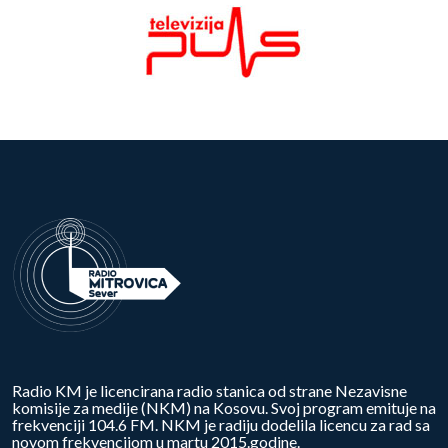
Radio KM je licencirana radio stanica od strane Nezavisne
komisije za medije (NKM) na Kosovu. Svoj program emituje na
frekvenciji 104.6 FM. NKM je radiju dodelila licencu za rad sa
novom frekvencijom u martu 2015.godine.