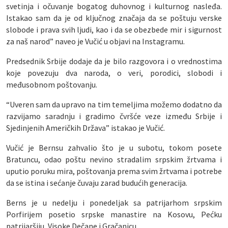
svetinja i očuvanje bogatog duhovnog i kulturnog nasleđa.
Istakao sam da je od ključnog značaja da se poštuju verske
slobode i prava svih ljudi, kao i da se obezbede mir i sigurnost
za naš narod” naveo je Vučić u objavi na Instagramu.
Predsednik Srbije dodaje da je bilo razgovora i o vrednostima
koje povezuju dva naroda, o veri, porodici, slobodi i
međusobnom poštovanju.
“Uveren sam da upravo na tim temeljima možemo dodatno da
razvijamo saradnju i gradimo čvršće veze između Srbije i
Sjedinjenih Američkih Država” istakao je Vučić.
Vučić je Bernsu zahvalio što je u subotu, tokom posete
Bratuncu, odao poštu nevino stradalim srpskim žrtvama i
uputio poruku mira, poštovanja prema svim žrtvama i potrebe
da se istina i sećanje čuvaju zarad budućih generacija.
Berns je u nedelju i ponedeljak sa patrijarhom srpskim
Porfirijem posetio srpske manastire na Kosovu, Pećku
patrijaršiju, Visoke Dečane i Gračanicu.