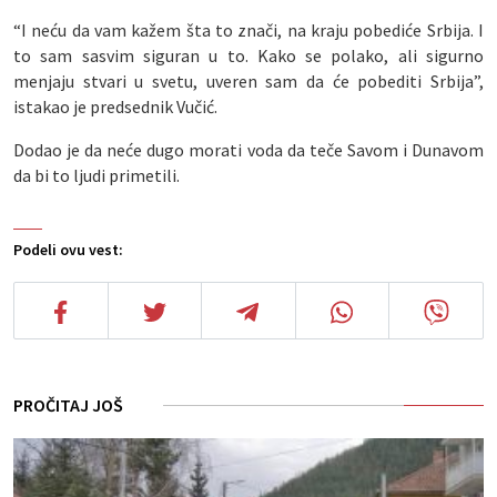
“I neću da vam kažem šta to znači, na kraju pobediće Srbija. I
to sam sasvim siguran u to. Kako se polako, ali sigurno
menjaju stvari u svetu, uveren sam da će pobediti Srbija”,
istakao je predsednik Vučić.
Dodao je da neće dugo morati voda da teče Savom i Dunavom
da bi to ljudi primetili.
Podeli ovu vest:
PROČITAJ JOŠ