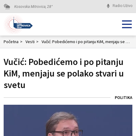
Radio Uživo
Kosovska Mitrovica,
28
°
Početna
>
Vesti
>
Vučić: Pobedićemo i po pitanju KiM, menjaju se polako stvari u svetu
Vučić: Pobedićemo i po pitanju
KiM, menjaju se polako stvari u
svetu
POLITIKA