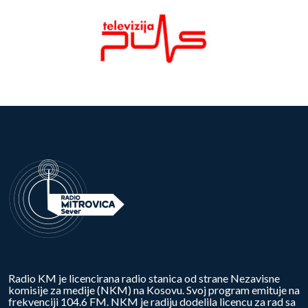
Radio KM je licencirana radio stanica od strane Nezavisne
komisije za medije (NKM) na Kosovu. Svoj program emituje na
frekvenciji 104.6 FM. NKM je radiju dodelila licencu za rad sa