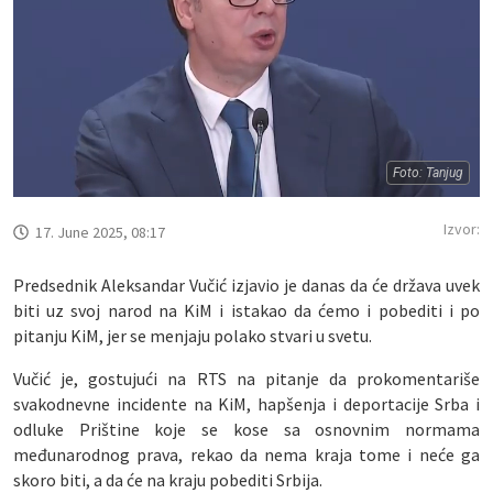
Foto: Tanjug
Izvor:
17. June 2025, 08:17
Predsednik Aleksandar Vučić izjavio je danas da će država uvek
biti uz svoj narod na KiM i istakao da ćemo i pobediti i po
pitanju KiM, jer se menjaju polako stvari u svetu.
Vučić je, gostujući na RTS na pitanje da prokomentariše
svakodnevne incidente na KiM, hapšenja i deportacije Srba i
odluke Prištine koje se kose sa osnovnim normama
međunarodnog prava, rekao da nema kraja tome i neće ga
skoro biti, a da će na kraju pobediti Srbija.