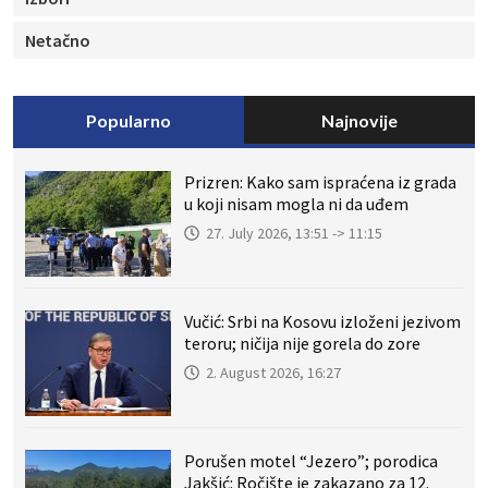
Netačno
Popularno
Najnovije
Prizren: Kako sam ispraćena iz grada
u koji nisam mogla ni da uđem
27. July 2026, 13:51 -> 11:15
Vučić: Srbi na Kosovu izloženi jezivom
teroru; ničija nije gorela do zore
2. August 2026, 16:27
Porušen motel “Jezero”; porodica
Jakšić: Ročište je zakazano za 12.