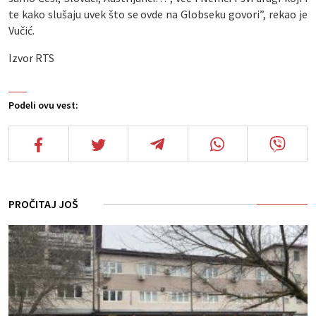
te kako slušaju uvek što se ovde na Globseku govori”, rekao je
Vučić.
Izvor RTS
Podeli ovu vest:
PROČITAJ JOŠ