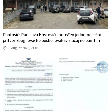
Pantović: Radisavu Kostoviću određen jednomesečni
pritvor zbog lovačke puške, ovakav slučaj ne pamtim
7. August 2026, 21:05