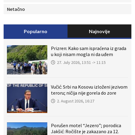
Netačno
Popularno
Najnovije
Prizren: Kako sam ispraćena iz grada
u koji nisam mogla ni da uđem
27. July 2026, 13:51 -> 11:15
Vučić: Srbi na Kosovu izloženi jezivom
teroru; ničija nije gorela do zore
2. August 2026, 16:27
Porušen motel “Jezero”; porodica
Jakšić: Ročište je zakazano za 12.