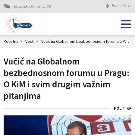
Radio Uživo
Kosovska Mitrovica,
26
°
Početna
>
Vesti
>
Vučić na Globalnom bezbednosnom forumu u Pragu: O KiM i svim drugim važnim pitanjima
Vučić na Globalnom
bezbednosnom forumu u Pragu:
O KiM i svim drugim važnim
pitanjima
POLITIKA