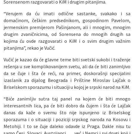
Sorensenom razgovarati o KiM i drugim pitanjima.
“Verujem da ću imati odlične sastanke, svakako i sa
domaćinom, češkim predsednikom, gospodinom Pavelom,
jermenskim premijerom Pašinjanom, ali i mnogim, mnogim
drugim zvaničnicima, od Sorensena do mnogih drugih sa
kojima ću ovde razgovarati o KiM i o svim drugim važnim
pitanjima”, rekao je Vučić.
Vučić je kazao da će glavne teme biti svetski sukobi i traženje
rešenja u sve komplikovanijem svetu, ali da će biti zanimljivo
da se čuje i šta će reći, na primer, doskorašnji specijalini
izaslanik za dijalog Beograda i Prištine Miroslav Lajčak o
Briselskom sporazumu i situaciji u kojoj je srpski narod na KiM.
“Biće zanimljiv sutra taj panel na kojem će biti mnogo
interesantnih lica, pa će biti dobro da čujem i šta će Lajčak
danas da kaže o svemu što nije ispunjeno iz Briselskog
sporazuma i o situaciji i poziciji srpskog naroda na Kosovu i
Metohiji. I to se čuje daleko odavde iz Praga. Dakle nisu tu
samo Česi, Slovaci, Austrijanci… , već i Nemci i svi drugi koji i