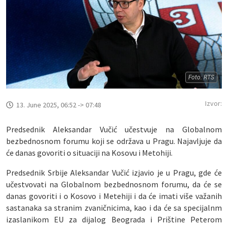
Foto: RTS
Izvor:
13. June 2025, 06:52 -> 07:48
Predsednik Aleksandar Vučić učestvuje na Globalnom
bezbednosnom forumu koji se održava u Pragu. Najavljuje da
će danas govoriti o situaciji na Kosovu i Metohiji.
Predsednik Srbije Aleksandar Vučić izjavio je u Pragu, gde će
učestvovati na Globalnom bezbednosnom forumu, da će se
danas govoriti i o Kosovo i Metehiji i da će imati više važanih
sastanaka sa stranim zvaničnicima, kao i da će sa specijalnm
izaslanikom EU za dijalog Beograda i Prištine Peterom