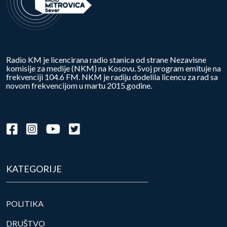
Radio KM je licencirana radio stanica od strane Nezavisne
komisije za medije (NKM) na Kosovu. Svoj program emituje na
frekvenciji 104.6 FM. NKM je radiju dodelila licencu za rad sa
novom frekvencijom u martu 2015.godine.
KATEGORIJE
POLITIKA
DRUŠTVO