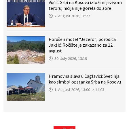
Vučić: Srbi na Kosovu izloženi jezivom
teroru; ničija nije gorela do zore
2. August 2026, 16:27
Porušen motel “Jezero”; porodica
Jakšić: Ročište je zakazano za 12.
avgust
30. July 2026, 13:19
Hramovna slava u Čaglavici: Svetinja
kao simbol opstanka Srba na Kosovu
1. August 2026, 13:00 -> 14:03