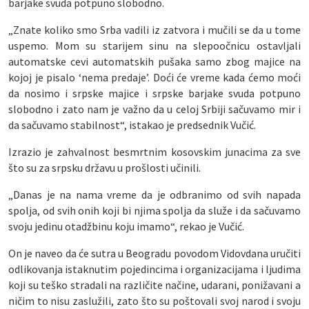
barjake svuda potpuno slobodno.
„Znate koliko smo Srba vadili iz zatvora i mučili se da u tome
uspemo. Mom su starijem sinu na slepoočnicu ostavljali
automatske cevi automatskih pušaka samo zbog majice na
kojoj je pisalo ‘nema predaje’. Doći će vreme kada ćemo moći
da nosimo i srpske majice i srpske barjake svuda potpuno
slobodno i zato nam je važno da u celoj Srbiji sačuvamo mir i
da sačuvamo stabilnost“, istakao je predsednik Vučić.
Izrazio je zahvalnost besmrtnim kosovskim junacima za sve
što su za srpsku državu u prošlosti učinili.
„Danas je na nama vreme da je odbranimo od svih napada
spolja, od svih onih koji bi njima spolja da služe i da sačuvamo
svoju jedinu otadžbinu koju imamo“, rekao je Vučić.
On je naveo da će sutra u Beogradu povodom Vidovdana uručiti
odlikovanja istaknutim pojedincima i organizacijama i ljudima
koji su teško stradali na različite načine, udarani, ponižavani a
ničim to nisu zaslužili, zato što su poštovali svoj narod i svoju