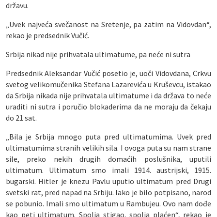
državu.
„Uvek najveća svečanost na Sretenje, pa zatim na Vidovdan“,
rekao je predsednik Vučić.
Srbija nikad nije prihvatala ultimatume, pa neće ni sutra
Predsednik Aleksandar Vučić posetio je, uoči Vidovdana, Crkvu
svetog velikomučenika Stefana Lazarevića u Kruševcu, istakao
da Srbija nikada nije prihvatala ultimatume i da država to neće
uraditi ni sutra i poručio blokaderima da ne moraju da čekaju
do 21 sat.
„Bila je Srbija mnogo puta pred ultimatumima. Uvek pred
ultimatumima stranih velikih sila. I ovoga puta su nam strane
sile, preko nekih drugih domaćih poslušnika, uputili
ultimatum. Ultimatum smo imali 1914. austrijski, 1915.
bugarski. Hitler je knezu Pavlu uputio ultimatum pred Drugi
svetski rat, pred napad na Srbiju. Iako je bilo potpisano, narod
se pobunio. Imali smo ultimatum u Rambujeu. Ovo nam dođe
kao peti ultimatum. Spolja stigao, spolja plaćen“, rekao je