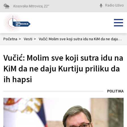
Radio Uživo
Kosovska Mitrovica,
22
°
Početna
>
Vesti
>
Vučić: Molim sve koji sutra idu na KiM da ne daju Kurtiju priliku da ih hapsi
Vučić: Molim sve koji sutra idu na
KiM da ne daju Kurtiju priliku da
ih hapsi
POLITIKA