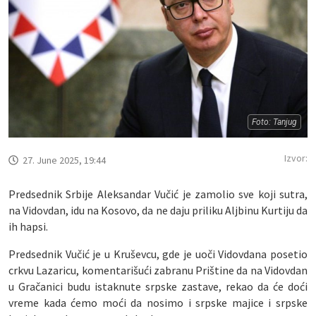
Foto: Tanjug
Izvor:
27. June 2025, 19:44
Predsednik Srbije Aleksandar Vučić je zamolio sve koji sutra,
na Vidovdan, idu na Kosovo, da ne daju priliku Aljbinu Kurtiju da
ih hapsi.
Predsednik Vučić je u Kruševcu, gde je uoči Vidovdana posetio
crkvu Lazaricu, komentarišući zabranu Prištine da na Vidovdan
u Gračanici budu istaknute srpske zastave, rekao da će doći
vreme kada ćemo moći da nosimo i srpske majice i srpske