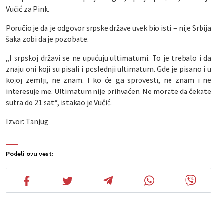
Vučić za Pink.
Poručio je da je odgovor srpske države uvek bio isti – nije Srbija
šaka zobi da je pozobate.
„I srpskoj državi se ne upućuju ultimatumi. To je trebalo i da
znaju oni koji su pisali i poslednji ultimatum. Gde je pisano i u
kojoj zemlji, ne znam. I ko će ga sprovesti, ne znam i ne
interesuje me. Ultimatum nije prihvaćen. Ne morate da čekate
sutra do 21 sat“, istakao je Vučić.
Izvor: Tanjug
Podeli ovu vest: