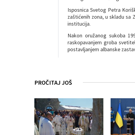
Isposnica Svetog Petra Koriš
zaštićenih zona, u skladu sa
institucija.
Nakon oružanog sukoba 1999
raskopavanjem groba svetitel
postavljanjem albanske zastave
PROČITAJ JOŠ