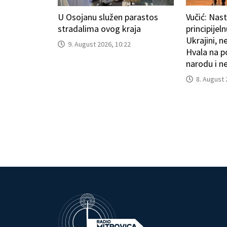
U Osojanu služen parastos
Vučić: Nas
stradalima ovog kraja
principijel
Ukrajini, n
9. August 2026, 10:22
Hvala na p
narodu i n
8. August 