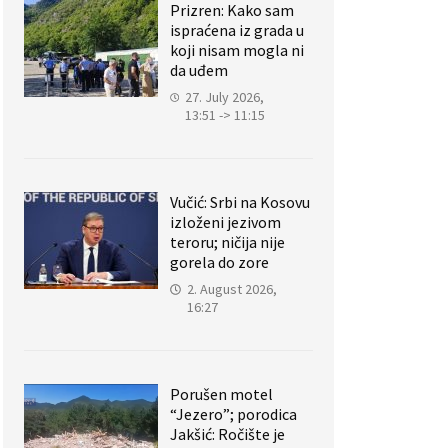
Prizren: Kako sam
ispraćena iz grada u
koji nisam mogla ni
da uđem
27. July 2026,
13:51 -> 11:15
Vučić: Srbi na Kosovu
izloženi jezivom
teroru; ničija nije
gorela do zore
2. August 2026,
16:27
Porušen motel
“Jezero”; porodica
Jakšić: Ročište je