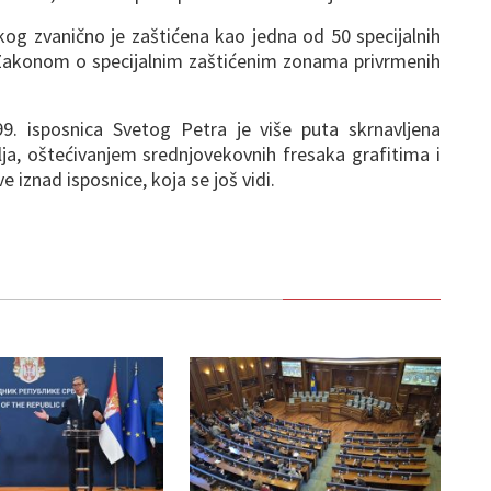
kog zvanično je zaštićena kao jedna od 50 specijalnih
 Zakonom o specijalnim zaštićenim zonama privrmenih
. isposnica Svetog Petra je više puta skrnavljena
ja, oštećivanjem srednjovekovnih fresaka grafitima i
 iznad isposnice, koja se još vidi.