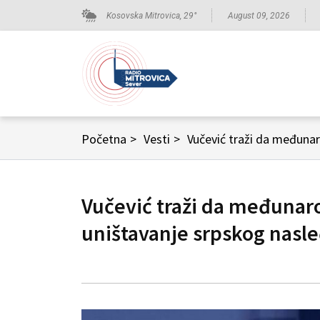
Kosovska Mitrovica,
29
°
August 09, 2026
Početna
>
Vesti
>
Vučević traži da međunar
Vučević traži da međunaro
uništavanje srpskog nasl