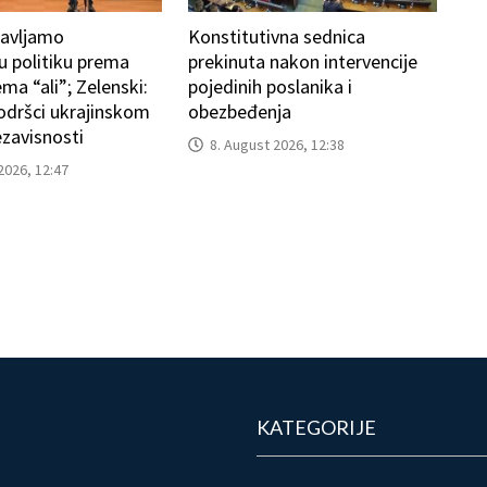
tavljamo
Konstitutivna sednica
nu politiku prema
prekinuta nakon intervencije
ema “ali”; Zelenski:
pojedinih poslanika i
odršci ukrajinskom
obezbeđenja
ezavisnosti
8. August 2026, 12:38
2026, 12:47
KATEGORIJE