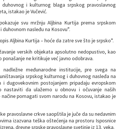
 duhovnog i kulturnog blaga srpskog pravoslavnog
ta, istakao je Vučević.
pokazuje svu mržnju Aljbina Kurtija prema srpskom
 i duhovnom nasleđu na Kosovu”.
opis Aljbina Kurtija – hoće da zatre sve što je srpsko”.
ožavanje verskih objekata apsolutno nedopustivo, kao
o ponašanje ne kritikuje već javno odobrava.
 nadležne međunarodne institucije, pre svega na
uništavanja srpskog kulturnog i duhovnog nasleđa na
em i dugovekovnim postojanjem pripadaju evropskom
 nastaviti da ulažemo u obnovu i očuvanje naših
e načine pomagati svom narodu na Kosovu, istakao je
ske pravoslavne crkve saopštila je juče da su nedavnim
vima izazvana teška oštećenja na prostoru Isposnice
zrena, drevne srpske pravoslavne svetinje iz 13. veka.