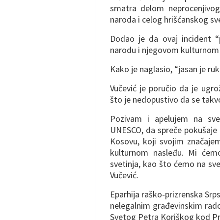
smatra delom neprocenjivog
naroda i celog hrišćanskog sve
Dodao je da ovaj incident “
narodu i njegovom kulturnom
Kako je naglasio, “jasan je ruk
Vučević je poručio da je ugr
što je nedopustivo da se takv
Pozivam i apelujem na sve
UNESCO, da spreče pokušaje 
Kosovu, koji svojim značaj
kulturnom nasleđu. Mi ćemo
svetinja, kao što ćemo na sv
Vučević.
Eparhija raško-prizrenska Srp
nelegalnim građevinskim rado
Svetog Petra Koriškog kod Pri