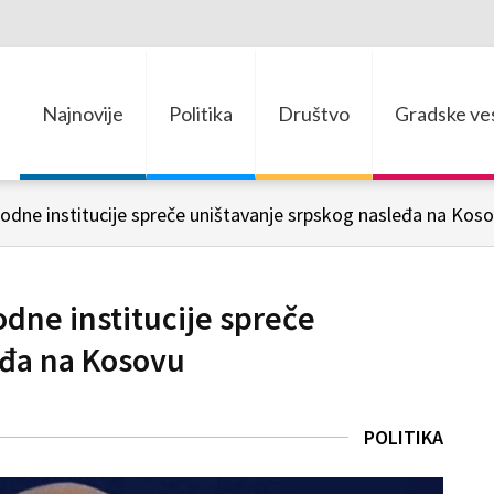
Najnovije
Politika
Društvo
Gradske ves
odne institucije spreče uništavanje srpskog nasleđa na Kos
dne institucije spreče
eđa na Kosovu
POLITIKA