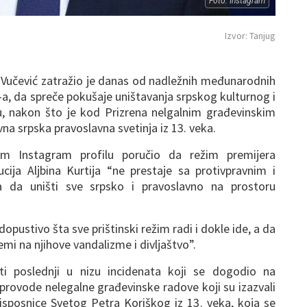
Foto: Instagram
Izvor: Tanjug
š Vučević zatražio je danas od nadležnih međunarodnih
-a, da spreče pokušaje uništavanja srpskog kulturnog i
 nakon što je kod Prizrena nelgalnim građevinskim
a srpska pravoslavna svetinja iz 13. veka.
om Instagram profilu poručio da režim premijera
tucija Aljbina Kurtija “ne prestaje sa protivpravnim i
ima da uništi sve srpsko i pravoslavno na prostoru
opustivo šta sve prištinski režim radi i dokle ide, a da
mi na njihove vandalizme i divljaštvo”.
i poslednji u nizu incidenata koji se dogodio na
sprovode nelegalne građevinske radove koji su izazvali
isposnice Svetog Petra Koriškog iz 13. veka, koja se