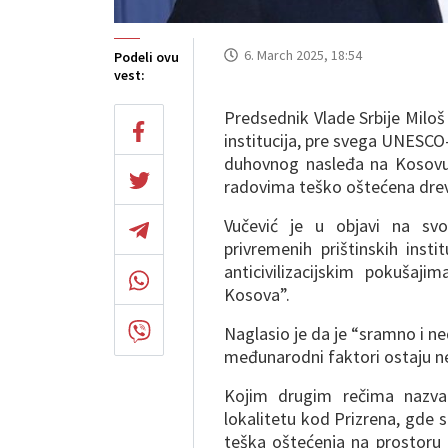
6. March 2025, 18:54
Podeli ovu
vest:
Predsednik Vlade Srbije Milo
institucija, pre svega UNESCO
duhovnog nasleđa na Kosovu,
radovima teško oštećena drevn
Vučević je u objavi na sv
privremenih prištinskih insti
anticivilizacijskim pokušaj
Kosova”.
Naglasio je da je “sramno i ned
međunarodni faktori ostaju ne
Kojim drugim rečima nazvat
lokalitetu kod Prizrena, gde 
teška oštećenja na prostoru 