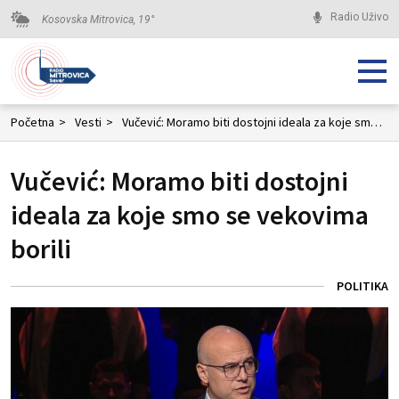
Radio Uživo
Kosovska Mitrovica,
19
°
Početna
>
Vesti
>
Vučević: Moramo biti dostojni ideala za koje smo se vekovima borili
Vučević: Moramo biti dostojni
ideala za koje smo se vekovima
borili
POLITIKA