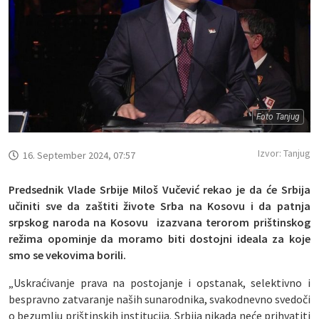
Foto Tanjug
Izvor: Tanjug
16. September 2024, 07:57
Predsednik Vlade Srbije Miloš Vučević rekao je da će Srbija
učiniti sve da zaštiti živote Srba na Kosovu i da patnja
srpskog naroda na Kosovu izazvana terorom prištinskog
režima opominje da moramo biti dostojni ideala za koje
smo se vekovima borili.
„Uskraćivanje prava na postojanje i opstanak, selektivno i
bespravno zatvaranje naših sunarodnika, svakodnevno svedoči
o bezumlju prištinskih institucija. Srbija nikada neće prihvatiti