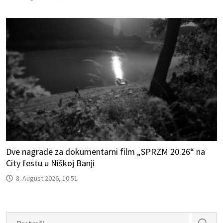
Dve nagrade za dokumentarni film „SPRZM 20.26“ na
City festu u Niškoj Banji
8. August 2026, 10:51
Search