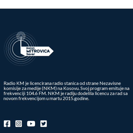
Radio KM je licencirana radio stanica od strane Nezavisne
komisije za medije (NKM) na Kosovu. Svoj program emituje na
frekvenciji 104.6 FM. NKM je radiju dodelila licencu za rad sa
novom frekvencijom u martu 2015.godine.