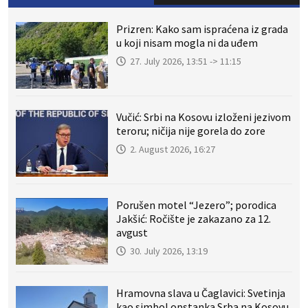
Prizren: Kako sam ispraćena iz grada
u koji nisam mogla ni da uđem
27. July 2026, 13:51 -> 11:15
Vučić: Srbi na Kosovu izloženi jezivom
teroru; ničija nije gorela do zore
2. August 2026, 16:27
Porušen motel “Jezero”; porodica
Jakšić: Ročište je zakazano za 12.
avgust
30. July 2026, 13:19
Hramovna slava u Čaglavici: Svetinja
kao simbol opstanka Srba na Kosovu