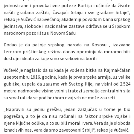
jednostrane i provokativne poteze Kurtija i učiniće da živote
naših građana zaštiti, čuvajući Srbiju i sve građane Srbije“,
rekao je Vučević na Svečanoj akademiji povodom Dana srpskog
jedinstva, slobode i nacionalne zastave održava se u Srpskom
narodnom pozorištu u Novom Sadu.
Dodao je da patnje srpskog naroda na Kosovu , izazvane
terorom prištinskog režima danas opominju da moramo biti
dostojni ideala za koje smo se vekovima borili.
Vučević je naglasio da su kada je vođena bitka na Kajmakčalan
u septembru 1916. godine, kada je prva srpska armija, uz velike
gubitke, uspela da zauzme vrh Svetog Ilije, na visini od 2.524
metra nadmorske visine vojni stratezi zemalja centralnih sila
su smatrali da se pod borbom ovaj vrh ne može zauzeti.
„Napravili su jednu grešku, jedan zaključak u tome je bio
pogrešan, a to je da nisu računali na faktor srpske vojske i
njene ključne odlike, a to su bili moral i vera. Vera da je sloboda
iznad svih nas, vera da smo zavetovani Srbiji“, rekao je Vučević.