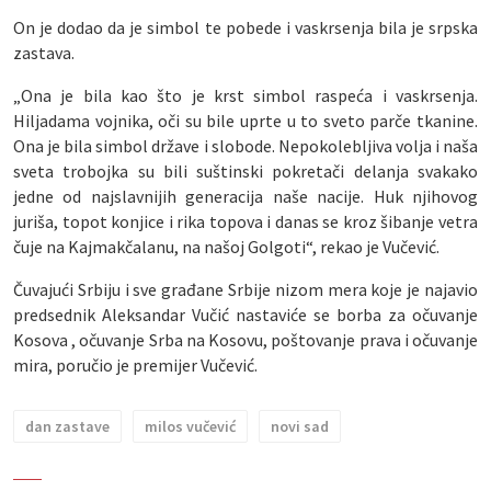
On je dodao da je simbol te pobede i vaskrsenja bila je srpska
zastava.
„Ona je bila kao što je krst simbol raspeća i vaskrsenja.
Hiljadama vojnika, oči su bile uprte u to sveto parče tkanine.
Ona je bila simbol države i slobode. Nepokolebljiva volja i naša
sveta trobojka su bili suštinski pokretači delanja svakako
jedne od najslavnijih generacija naše nacije. Huk njihovog
juriša, topot konjice i rika topova i danas se kroz šibanje vetra
čuje na Kajmakčalanu, na našoj Golgoti“, rekao je Vučević.
Čuvajući Srbiju i sve građane Srbije nizom mera koje je najavio
predsednik Aleksandar Vučić nastaviće se borba za očuvanje
Kosova , očuvanje Srba na Kosovu, poštovanje prava i očuvanje
mira, poručio je premijer Vučević.
dan zastave
milos vučević
novi sad