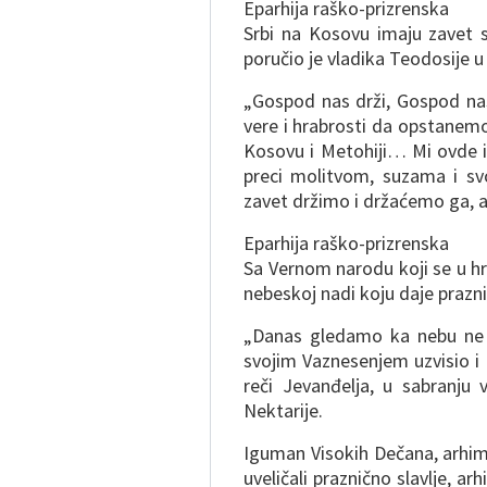
Eparhija raško-prizrenska
Srbi na Kosovu imaju zavet 
poručio je vladika Teodosije u
„Gospod nas drži, Gospod nas 
vere i hrabrosti da opstane
Kosovu i Metohiji… Mi ovde i
preci molitvom, suzama i sv
zavet držimo i držaćemo ga, a
Eparhija raško-prizrenska
Sa Vernom narodu koji se u hr
nebeskoj nadi koju daje prazn
„Danas gledamo ka nebu ne k
svojim Vaznesenjem uzvisio i
reči Jevanđelja, u sabranju 
Nektarije.
Iguman Visokih Dečana, arhima
uveličali praznično slavlje, ar