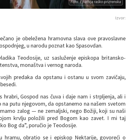
Foto: Eparhija raško-prizrenska
Izvor:
večano je obeležena hramovna slava ove pravoslavne
 Gospodnjeg, u narodu poznat kao Spasovdan.
 vladika Teodosije, uz sasluženje episkopa britansko-
štenstva, monaštva i vernog naroda.
svojih predaka da opstanu i ostanu u svom zavičaju,
 besedi.
hrabri, Gospod nas čuva i daje nam i strpljenja, ali i
mo na putu njegovom, da opstanemo na našem svetom
mamo zalog — ne zemaljski, nego Božiji, koji su naši
ojom krvlju položili pred Bogom kao zavet. I mi taj
ko Bog da”, poručio je Teodosije.
hramu, obratio se i episkop Nektarije, govoreći o