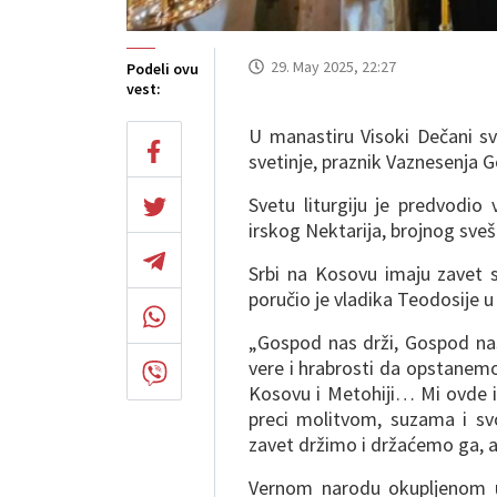
29. May 2025, 22:27
Podeli ovu
vest:
U manastiru Visoki Dečani s
svetinje, praznik Vaznesenja
Svetu liturgiju je predvodio
irskog Nektarija, brojnog sve
Srbi na Kosovu imaju zavet 
poručio je vladika Teodosije u
„Gospod nas drži, Gospod nas 
vere i hrabrosti da opstane
Kosovu i Metohiji… Mi ovde i
preci molitvom, suzama i sv
zavet držimo i držaćemo ga, a
Vernom narodu okupljenom u 