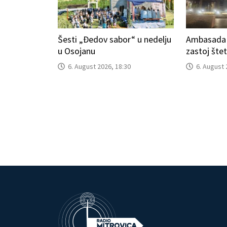
Šesti „Đedov sabor“ u nedelju
Ambasada S
u Osojanu
zastoj šte
6. August 2026, 18:30
6. August 