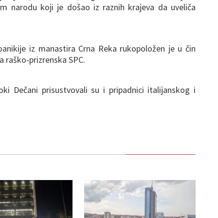
rnom narodu koji je došao iz raznih krajeva da uveliča
Joanikije iz manastira Crna Reka rukopoložen je u čin
ija raško-prizrenska SPC.
i Dečani prisustvovali su i pripadnici italijanskog i