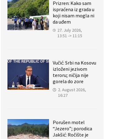
Prizren: Kako sam
ispraćena iz grada u
koji nisam mogla ni
da uđem
27. July 2026,
13:51 -> 11:15
Vučić: Srbi na Kosovu
izloženi jezivom
teroru; ničija nije
gorela do zore
2. August 2026,
16:27
Porušen motel
“Jezero”; porodica
Jakšić: Ročište je