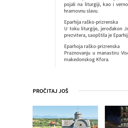
pojali na liturgiji, kao i ve
hramovnu slavu.
Eparhija raško-prizrenska
U toku liturgije, jerođakon 
prezvitera, saopštila je Eparh
Eparhoja raško-prizrenska
Praznovanju u manastiru Visok
makedonskog Kfora.
PROČITAJ JOŠ