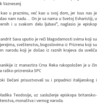
ik Vaznesenj
ao u prazninu, već kao u svoj dom, jer Isus nas je
 dao nam nadu… On je sa nama u Svetoj Evharistiji, u
vernih i u svakom delu ljubavi”, naglasio je episkop
ndrit Sava uputio je reči blagodarnosti svima koji su
hijerejima, sveštenstvu, bogoslovima iz Prizrena koji su
rnom narodu koji je došao iz raznih krajeva da uveliča
Joanikije iz manastira Crna Reka rukopoložen je u čin
ija raško-prizrenska SPC
i Dečani prisustvovali su i pripadnici italijanskog i
 vladika Teodosije, uz sasluženje episkopa britansko-
štenstva, monaštva i vernog naroda.