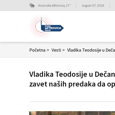
Kosovska Mitrovica,
21
°
August 07, 2026
Početna
>
Vesti
>
Vladika Teodosije u Deč
Vladika Teodosije u Deča
zavet naših predaka da 