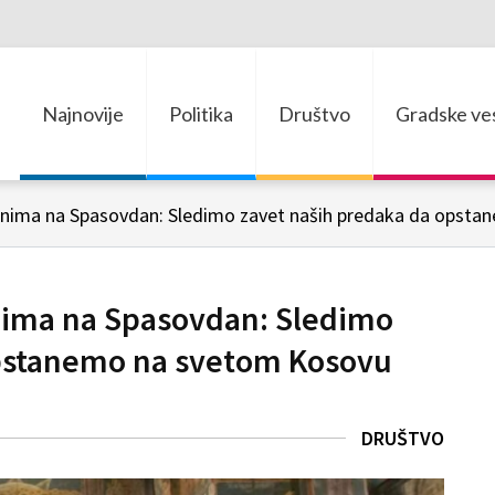
Najnovije
Politika
Društvo
Gradske ves
anima na Spasovdan: Sledimo zavet naših predaka da opst
nima na Spasovdan: Sledimo
opstanemo na svetom Kosovu
DRUŠTVO