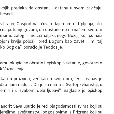
svojih predaka da opstanu i ostanu u svom zavičaju,
 besedi.
hrabri, Gospod nas čuva i daje nam i strpljenja, ali i
mo na putu njegovom, da opstanemo na našem svetom
mamo zalog — ne zemaljski, nego Božiji, koji su naši
ojom krvlju položili pred Bogom kao zavet. I mi taj
ko Bog da”, poručio je Teodosije.
amu okupio se obratio i episkop Nektarije, govoreći o
ik Vaznesenja.
ao u prazninu, već kao u svoj dom, jer Isus nas je
 dao nam nadu… On je sa nama u Svetoj Evharistiji, u
vernih i u svakom delu ljubavi”, naglasio je episkop
ndrit Sava uputio je reči blagodarnosti svima koji su
hijerejima, sveštenstvu, bogoslovima iz Prizrena koji su