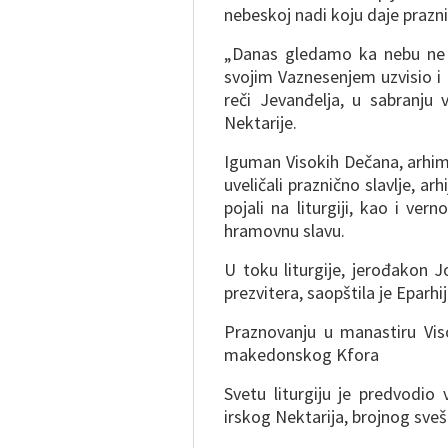
nebeskoj nadi koju daje prazn
„Danas gledamo ka nebu ne k
svojim Vaznesenjem uzvisio i
reči Jevanđelja, u sabranju 
Nektarije.
Iguman Visokih Dečana, arhima
uveličali praznično slavlje, ar
pojali na liturgiji, kao i ve
hramovnu slavu.
U toku liturgije, jerođakon 
prezvitera, saopštila je Eparh
Praznovanju u manastiru Visok
makedonskog Kfora
Svetu liturgiju je predvodio
irskog Nektarija, brojnog sve