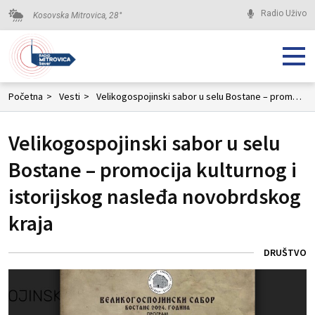
Radio Uživo
Kosovska Mitrovica,
28
°
Početna
>
Vesti
>
Velikogospojinski sabor u selu Bostane – promocija kulturnog i istorijskog nasleđa novobrdskog kraja
Velikogospojinski sabor u selu
Bostane – promocija kulturnog i
istorijskog nasleđa novobrdskog
kraja
DRUŠTVO