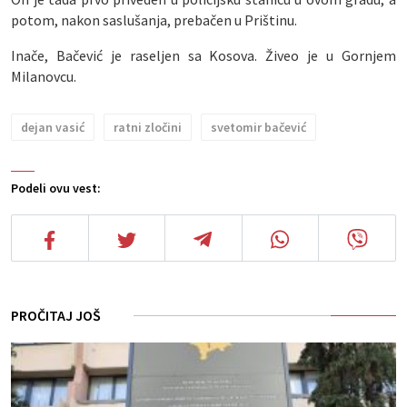
potom, nakon saslušanja, prebačen u Prištinu.
Inače, Bačević je raseljen sa Kosova. Živeo je u Gornjem
Milanovcu.
dejan vasić
ratni zločini
svetomir bačević
Podeli ovu vest:
PROČITAJ JOŠ