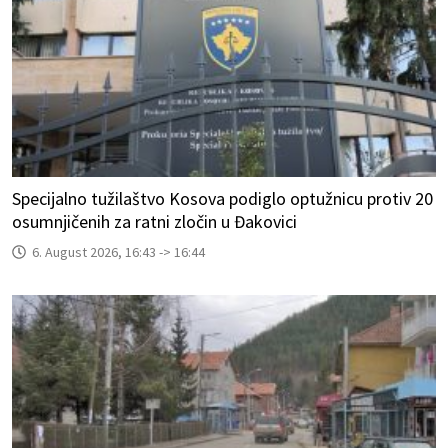
Specijalno tužilaštvo Kosova podiglo optužnicu protiv 20
osumnjičenih za ratni zločin u Đakovici
6. August 2026, 16:43 -> 16:44