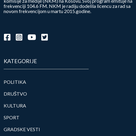
komisije za medije (NKM) na Kosovu. Svoj program emituje na
frekvenciji 104.6 FM. NKM je radiju dodelila licencu za rad sa
novom frekvencijom u martu 2015.godine.
KATEGORIJE
POLITIKA
DRUŠTVO
KULTURA
SPORT
GRADSKE VESTI