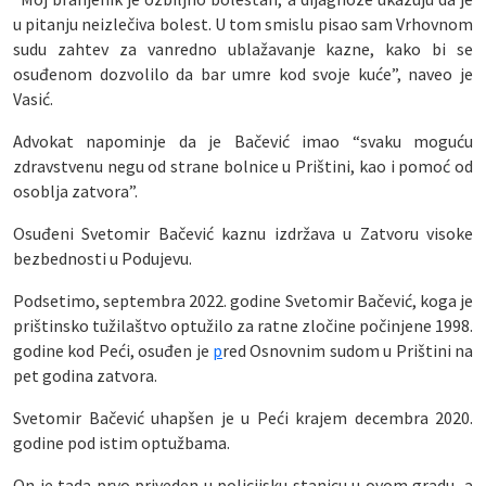
u pitanju neizlečiva bolest. U tom smislu pisao sam Vrhovnom
sudu zahtev za vanredno ublažavanje kazne, kako bi se
osuđenom dozvolilo da bar umre kod svoje kuće”, naveo je
Vasić.
Advokat napominje da je Bačević imao “svaku moguću
zdravstvenu negu od strane bolnice u Prištini, kao i pomoć od
osoblja zatvora”.
Osuđeni Svetomir Bačević kaznu izdržava u Zatvoru visoke
bezbednosti u Podujevu.
Podsetimo, septembra 2022. godine Svetomir Bačević, koga je
prištinsko tužilaštvo optužilo za ratne zločine počinjene 1998.
godine kod Peći, osuđen je
p
red Osnovnim sudom u Prištini na
pet godina zatvora.
Svetomir Bačević uhapšen je u Peći krajem decembra 2020.
godine pod istim optužbama.
On je tada prvo priveden u policijsku stanicu u ovom gradu, a