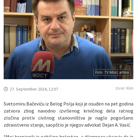
Foto: TV Most, arhiva
Izvor: Kim
27. September 2024, 12:07
Svetomiru Bačeviću iz Belog Polja koji je osuđen na pet godina
zatvora zbog navodno izvršenog krivičnog dela ratnog
zločina protiv civilnog stanovništva je naglo pogoršano
zdravstveno stanje, saopštio je njegov advokat Dejan A. Vasić.
“Moj branjenik je ozbiljno bolestan, a dijagnoze ukazuju da je