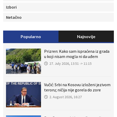
Izbori
Netačno
Popularno
Najnovije
Prizren: Kako sam ispraćena iz grada
u koji nisam mogla ni da uđem
27. July 2026, 13:51 -> 11:15
Vučić: Srbi na Kosovu izloženi jezivom
teroru; ničija nije gorela do zore
2. August 2026, 16:27