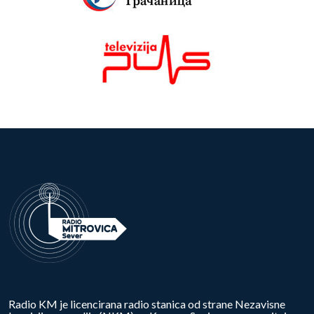
Radio KM je licencirana radio stanica od strane Nezavisne