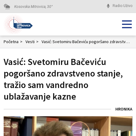
Radio Uživo
Kosovska Mitrovica,
30
°
Početna
>
Vesti
>
Vasić: Svetomiru Bačeviću pogoršano zdravstveno stanje, tražio sam vandredno ublažavanje kazne
Vasić: Svetomiru Bačeviću
pogoršano zdravstveno stanje,
tražio sam vandredno
ublažavanje kazne
HRONIKA