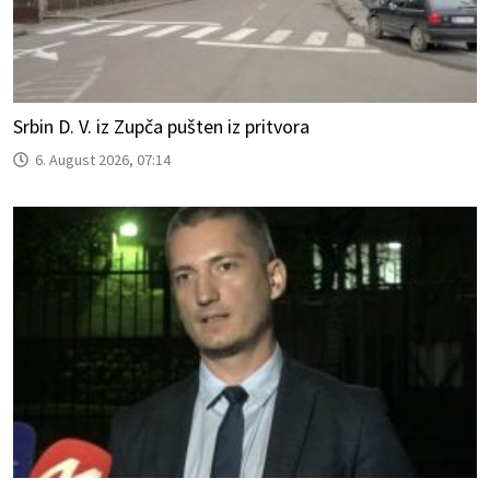
Srbin D. V. iz Zupča pušten iz pritvora
6. August 2026, 07:14