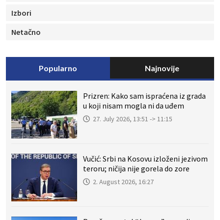
Izbori
Netačno
Popularno
Najnovije
Prizren: Kako sam ispraćena iz grada
u koji nisam mogla ni da uđem
27. July 2026, 13:51 -> 11:15
Vučić: Srbi na Kosovu izloženi jezivom
teroru; ničija nije gorela do zore
2. August 2026, 16:27