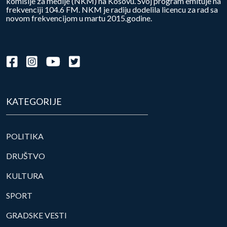
komisije za medije (NKM) na Kosovu. Svoj program emituje na
frekvenciji 104.6 FM. NKM je radiju dodelila licencu za rad sa
novom frekvencijom u martu 2015.godine.
KATEGORIJE
POLITIKA
DRUŠTVO
KULTURA
SPORT
GRADSKE VESTI