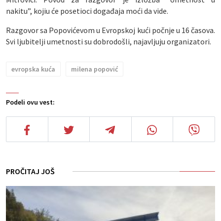
nakitu”, kojiu će posetioci događaja moći da vide.
Razgovor sa Popovićevom u Evropskoj kući počnje u 16 časova.
Svi ljubitelji umetnosti su dobrodošli, najavljuju organizatori.
evropska kuća
milena popović
Podeli ovu vest:
PROČITAJ JOŠ