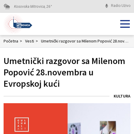
Radio Uživo
Kosovska Mitrovica,
26
°
Početna
>
Vesti
>
Umetnički razgovor sa Milenom Popović 28.novembra u Evropskoj kući
Umetnički razgovor sa Milenom
Popović 28.novembra u
Evropskoj kući
KULTURA