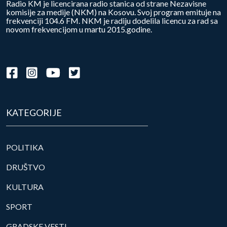
Radio KM je licencirana radio stanica od strane Nezavisne
komisije za medije (NKM) na Kosovu. Svoj program emituje na
frekvenciji 104.6 FM. NKM je radiju dodelila licencu za rad sa
novom frekvencijom u martu 2015.godine.
KATEGORIJE
POLITIKA
DRUŠTVO
KULTURA
SPORT
GRADSKE VESTI