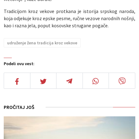
Tradicijom kroz vekove protkana je istorija srpskog naroda,
koja odjekuje kroz epske pesme, ručne vezove narodnih nošnji,
kao i razna jela, poput kosovske strugane pogače.
udruženje žena tradicija kroz vekove
Podeli ovu vest:
PROČITAJ JOŠ