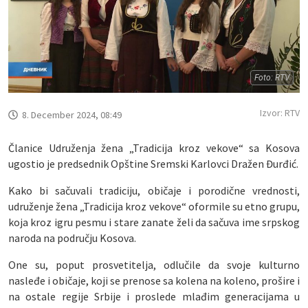
Foto: RTV
Izvor: RTV
8. December 2024, 08:49
Članice Udruženja žena „Tradicija kroz vekove“ sa Kosova
ugostio je predsednik Opštine Sremski Karlovci Dražen Đurđić.
Kako bi sačuvali tradiciju, običaje i porodične vrednosti,
udruženje žena „Tradicija kroz vekove“ oformile su etno grupu,
koja kroz igru pesmu i stare zanate želi da sačuva ime srpskog
naroda na području Kosova.
One su, poput prosvetitelja, odlučile da svoje kulturno
nasleđe i običaje, koji se prenose sa kolena na koleno, prošire i
na ostale regije Srbije i proslede mlađim generacijama u