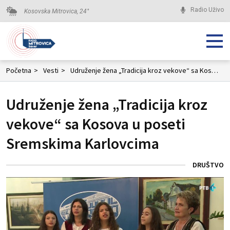
Radio Uživo
Kosovska Mitrovica,
24
°
Početna
>
Vesti
>
Udruženje žena „Tradicija kroz vekove“ sa Kosova u poseti Sremskima Karlovcima
Udruženje žena „Tradicija kroz
vekove“ sa Kosova u poseti
Sremskima Karlovcima
DRUŠTVO