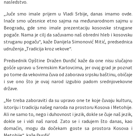
nasledstvo.
„Juče smo imale prijem u Vladi Srbije, danas imamo ovde.
Inače smo učesnice etno sajma na međunarodnom sajmu u
Beogradu, gde smo imale prezentaciju kosovske strugane
pogače. Nama je cilj da sačuvamo naš obredni hleb i kosovsku
struganu pogaču“, kaže Danijela Simonović Mitić, predsednica
udruženja „Tradicija kroz vekove“.
Predsednik Opštine Dražen Đurđić kaže da one nisu slučajno
gošće upravo u Sremskim Karlovcima, jer ovaj grad je poznat
po tome da vekovima čuva od zaborava srpsku baštinu, običaje
i sve ono što je ovaj narod izgubio padom srednjovekovne
države.
„Ne treba zaboraviti da su upravo one te koje čuvaju kulturu,
istoriju i tradiciju našeg naroda na prostoru Kosova i Metohije.
Ali ne samo to, nego i duhovnost i jezik, dokle se čuje naš jezik,
dokle se i vidi naš narod. Zato se i radujem što danas, kao
domaćin, mogu da dočekam goste sa prostora Kosova i
Metohije“, kaže Đurđić.