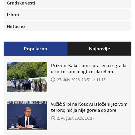
Gradske vesti
Izbori
Netačno
Popularno
Najnovije
Prizren: Kako sam ispraćena iz grada
u koji nisam mogla ni da uđem
27. July 2026, 13:51 -> 11:15
Vučić: Srbi na Kosovu izloženi jezivom
teroru; ničija nije gorela do zore
2. August 2026, 16:27