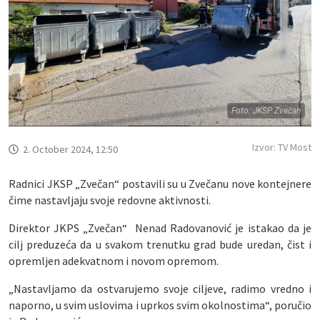
Foto: JKSP Zvečan
Izvor: TV Most
2. October 2024, 12:50
Radnici JKSP „Zvečan“ postavili su u Zvečanu nove kontejnere
čime nastavljaju svoje redovne aktivnosti.
Direktor JKPS „Zvečan“ Nenad Radovanović je istakao da je
cilj preduzeća da u svakom trenutku grad bude uredan, čist i
opremljen adekvatnom i novom opremom.
„Nastavljamo da ostvarujemo svoje ciljeve, radimo vredno i
naporno, u svim uslovima i uprkos svim okolnostima“, poručio