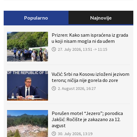
Popularno
Najnovije
Prizren: Kako sam ispraćena iz grada
u koji nisam mogla ni da uđem
27. July 2026, 13:51 -> 11:15
Vučić: Srbi na Kosovu izloženi jezivom
teroru; ničija nije gorela do zore
2. August 2026, 16:27
Porušen motel “Jezero”; porodica
Jakšić: Ročište je zakazano za 12.
avgust
30. July 2026, 13:19