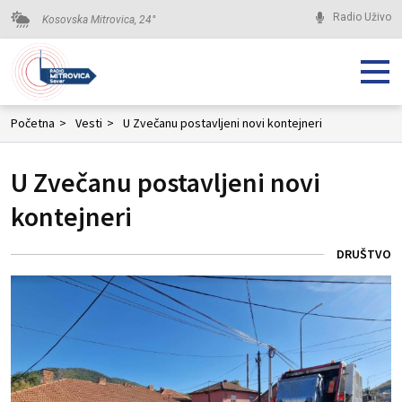
Radio Uživo
Kosovska Mitrovica,
24
°
Početna
>
Vesti
>
U Zvečanu postavljeni novi kontejneri
U Zvečanu postavljeni novi
kontejneri
DRUŠTVO