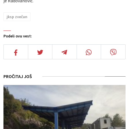
je Radovanović.
jksp zvečan
Podeli ovu vest:
PROČITAJ JOŠ