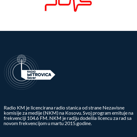
Radio KM je licencirana radio stanica od strane Nezavisne
komisije za medije (NKM) na Kosovu. Svoj program emituje na
frekvenciji 104.6 FM. NKM je radiju dodelila licencu za rad sa
novom frekvencijom u martu 2015.godine.