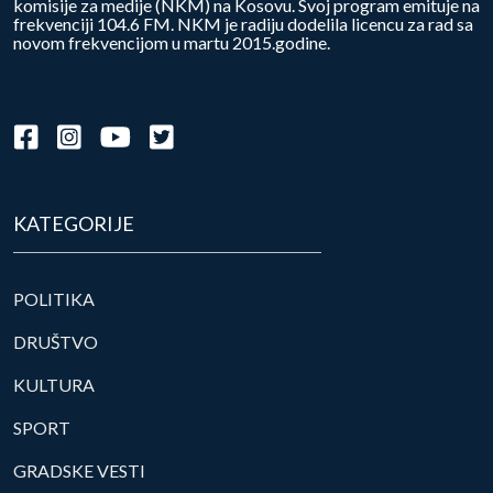
komisije za medije (NKM) na Kosovu. Svoj program emituje na
frekvenciji 104.6 FM. NKM je radiju dodelila licencu za rad sa
novom frekvencijom u martu 2015.godine.
KATEGORIJE
POLITIKA
DRUŠTVO
KULTURA
SPORT
GRADSKE VESTI