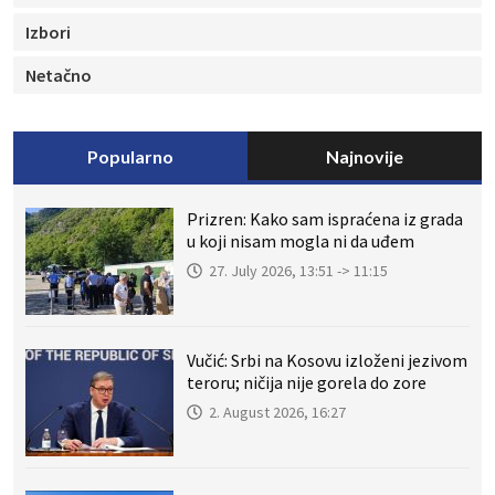
Izbori
Netačno
Popularno
Najnovije
Prizren: Kako sam ispraćena iz grada
u koji nisam mogla ni da uđem
27. July 2026, 13:51 -> 11:15
Vučić: Srbi na Kosovu izloženi jezivom
teroru; ničija nije gorela do zore
2. August 2026, 16:27