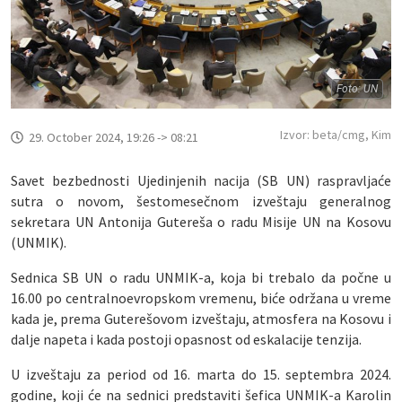
Foto: UN
Izvor: beta/cmg, Kim
29. October 2024, 19:26 -> 08:21
Savet bezbednosti Ujedinjenih nacija (SB UN) raspravljaće
sutra o novom, šestomesečnom izveštaju generalnog
sekretara UN Antonija Gutereša o radu Misije UN na Kosovu
(UNMIK).
Sednica SB UN o radu UNMIK-a, koja bi trebalo da počne u
16.00 po centralnoevropskom vremenu, biće održana u vreme
kada je, prema Guterešovom izveštaju, atmosfera na Kosovu i
dalje napeta i kada postoji opasnost od eskalacije tenzija.
U izveštaju za period od 16. marta do 15. septembra 2024.
godine, koji će na sednici predstaviti šefica UNMIK-a Karolin