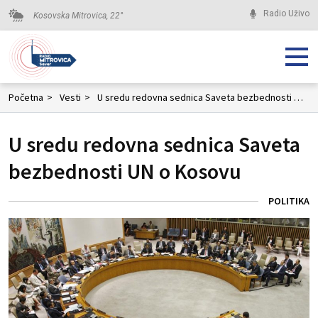
Radio Uživo
Kosovska Mitrovica,
22
°
Početna
>
Vesti
>
U sredu redovna sednica Saveta bezbednosti UN o Kosovu
U sredu redovna sednica Saveta
bezbednosti UN o Kosovu
POLITIKA