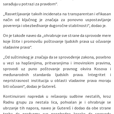
sarađuju u potrazi za pravdom“.
„Rasvetljavanje takvih incidenata na transparentan i efikasan
način od ključnog je značaja za ponovno uspostavljanje
poverenja i obezbeđivanje dugoročne stabilnosti“, dodao je.
On je takođe naveo da „ohrabruje sve strane da sprovode mere
koje štite i promovišu poštovanje ljudskih prava uz očuvanje
vladavine prava“.
„Od suštinskog je značaja da se sprovođenje zakona, posebno
u vezi sa hapšenjima, pritvaranjima i imovinskim pravima,
sprovodi uz puno poštovanje pravnog okvira Kosova i
međunarodnih standarda ljudskih prava. Integritet i
nepristrasnost institucija u oblasti vladavine prava moraju
biti očuvani“, dodao je Gutereš.
Kontinuirani napredak u rešavanju sudbine nestalih, kroz
Radnu grupu za nestala lica, pohvalan je i ohrabruje se
ubrzanje tih napora, naveo je Gutereš i dodao da obe strane
treba da preduzmu sve neophodne korake da sprovedu