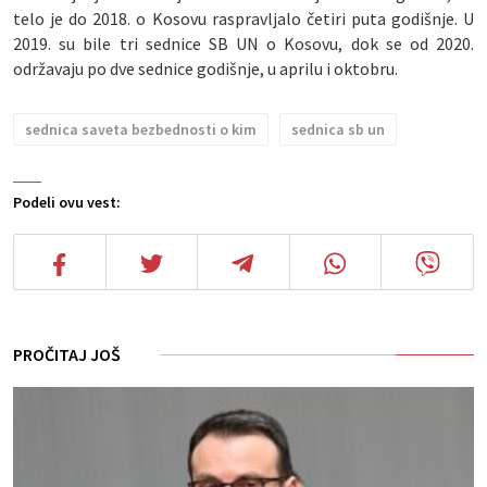
telo je do 2018. o Kosovu raspravljalo četiri puta godišnje. U
2019. su bile tri sednice SB UN o Kosovu, dok se od 2020.
održavaju po dve sednice godišnje, u aprilu i oktobru.
sednica saveta bezbednosti o kim
sednica sb un
Podeli ovu vest:
PROČITAJ JOŠ