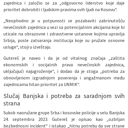
zajednica i založio se za „odgovorno liderstvo koje daje
prioritet dobrobiti i ljudskim pravima svih ljudi na Kosovu“.
„Neophodno je u potpunosti se pozabaviti zabrinutošću
nevećinskih zajednica u vezi sa potencijalnim akcijama koje bi
uticale na obrazovne i zdravstvene ustanove kojima upravlja
Srbija, posle zatvaranja institucija koje su pružale osnovne
usluge“, stoji u izveštaju.
Gutereš je naveo i da je od vitalnog značaja „zaštita
ekonomskih i socijalnih prava nevećinskih zajednica,
uključujući najugroženije“, i dodao da je stoga „potreba za
obnovljenom izgradnjom poverenja i angažmanom među
zajednicama hitan prioritet za UNMIK“.
Slučaj Banjska i potreba za saradnjom svih
strana
Sukob naoružane grupe Srba i kosovske policije u selu Banjska
24. septembra 2023. Gutereš je opisao kao „ozbiljan
bezbednosni incident“ i istakao „hitnu potrebu da sve strane