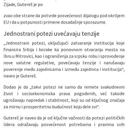
Zijade, Gutereš je po
zvao obe strane da potvrde posvećenost dijalogu pod okriljem
EU i da u potpunosti primene dosadašnje sporazume.
Jednostrani potezi uvećavaju tenzije
„Jednostrani potezi, uključujući zatvaranje institucija koje
finansira Srbija i korake ka ponovnom otvaranju mosta na
Ibru u Mitrovici, kao i ograničenja za srpsku robu i sprovođenje
nove valutne regulative, povećavaju tenzije i narušavaju
poverenje među zajednicama i između zajednica i institucija“,
naveo je Gutereš.
Dodao je da „takvi potezi ne samo da remete svakodnevni
život i socioekonomska prava pogođenih, već takođe
ugrožavaju napredak i stabilnost, koji su od ključnog značaja
za mirnu i prosperitetnu budućnost koju dele svi“.
Gutereš je naveo da je od ključne važnosti da potezi političkih
lidera odražavaju posvećenost potrebama i pravima svih