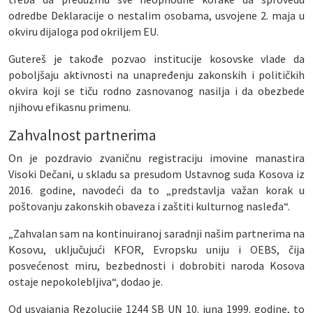
odredbe Deklaracije o nestalim osobama, usvojene 2. maja u
okviru dijaloga pod okriljem EU.
Gutereš je takođe pozvao institucije kosovske vlade da
poboljšaju aktivnosti na unapređenju zakonskih i političkih
okvira koji se tiču rodno zasnovanog nasilja i da obezbede
njihovu efikasnu primenu.
Zahvalnost partnerima
On je pozdravio zvaničnu registraciju imovine manastira
Visoki Dečani, u skladu sa presudom Ustavnog suda Kosova iz
2016. godine, navodeći da to „predstavlja važan korak u
poštovanju zakonskih obaveza i zaštiti kulturnog nasleđa“.
„Zahvalan sam na kontinuiranoj saradnji našim partnerima na
Kosovu, uključujući KFOR, Evropsku uniju i OEBS, čija
posvećenost miru, bezbednosti i dobrobiti naroda Kosova
ostaje nepokolebljiva“, dodao je.
Od usvajanja Rezolucije 1244 SB UN 10. juna 1999. godine, to