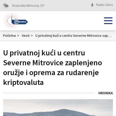
Radio Uživo
Kosovska Mitrovica,
29
°
Početna
>
Vesti
>
U privatnoj kući u centru Severne Mitrovice zaplenjeno oružje i oprema za rudarenje kriptovaluta
U privatnoj kući u centru
Severne Mitrovice zaplenjeno
oružje i oprema za rudarenje
kriptovaluta
HRONIKA