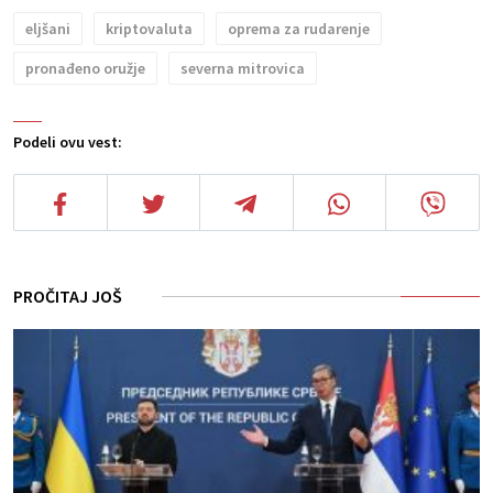
eljšani
kriptovaluta
oprema za rudarenje
pronađeno oružje
severna mitrovica
Podeli ovu vest:
PROČITAJ JOŠ