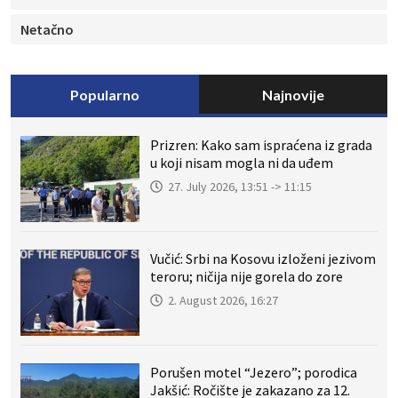
Netačno
Popularno
Najnovije
Prizren: Kako sam ispraćena iz grada
u koji nisam mogla ni da uđem
27. July 2026, 13:51 -> 11:15
Vučić: Srbi na Kosovu izloženi jezivom
teroru; ničija nije gorela do zore
2. August 2026, 16:27
Porušen motel “Jezero”; porodica
Jakšić: Ročište je zakazano za 12.