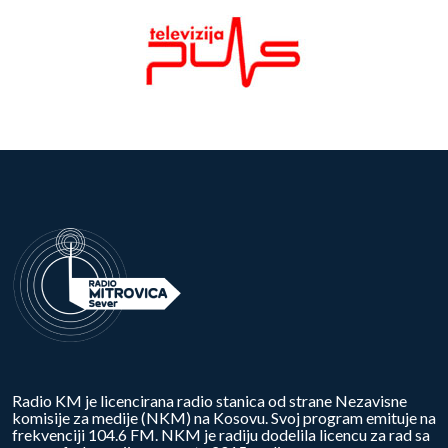
Radio KM je licencirana radio stanica od strane Nezavisne
komisije za medije (NKM) na Kosovu. Svoj program emituje na
frekvenciji 104.6 FM. NKM je radiju dodelila licencu za rad sa