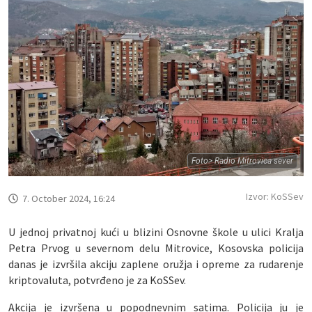
Foto> Radio Mitrovica sever
Izvor: KoSSev
7. October 2024, 16:24
U jednoj privatnoj kući u blizini Osnovne škole u ulici Kralja
Petra Prvog u severnom delu Mitrovice, Kosovska policija
danas je izvršila akciju zaplene oružja i opreme za rudarenje
kriptovaluta, potvrđeno je za KoSSev.
Akcija je izvršena u popodnevnim satima. Policija ju je