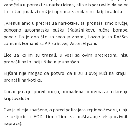
započela u potrazi za narkoticima, ali se ispostavilo da se na
toj lokaciji nalazi oružje i oprema za rudarenje kriptovaluta.
„Krenuli amo u pretres za narkotike, ali pronašli smo oružje,
odnosno automatsku pušku (Kalašnjikov), ručne bombe,
pancir. To je ono što za sada ja znam“, kazao je za KoSSev
zamenik komandira KP za Sever, Veton Eljšani.
Lice za kojim su tragali, u vezi sa ovim pretresom, nisu
pronašli na lokaciji. Niko nije uhapšen.
Eljšani nije mogao da potvrdi da li su u ovoj kući na kraju i
pronašli narkotike.
Dodao je da je, pored oružja, pronađena i oprema za rudarenje
kriptovaluta.
Ova je akcija završena, a pored policajaca regiona Severu, u nju
se uključio i EOD tim (Tim za uništavanje eksplozivnih
naprava).