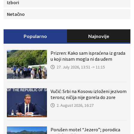
Izbori
Netačno
Popularno
Najnovije
Prizren: Kako sam ispraćena iz grada
u koji nisam mogla ni da uđem
27. July 2026, 13:51 -> 11:15
Vučić: Srbi na Kosovu izloženi jezivom
teroru; ničija nije gorela do zore
2. August 2026, 16:27
Porušen motel “Jezero”; porodica