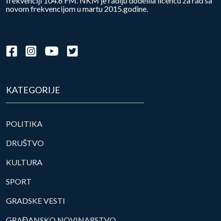
frekvenciji 104.6 FM. NKM je radiju dodelila licencu za rad sa
novom frekvencijom u martu 2015.godine.
KATEGORIJE
POLITIKA
DRUŠTVO
KULTURA
SPORT
GRADSKE VESTI
GRAĐANSKO NOVINARSTVO