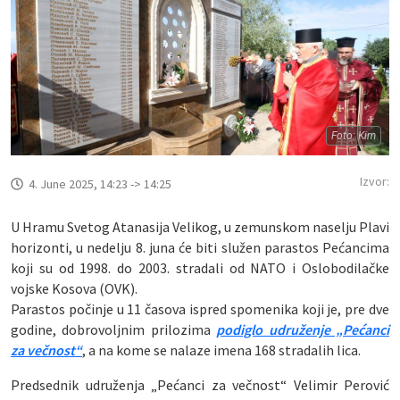
Foto: Kim
Izvor:
4. June 2025, 14:23 -> 14:25
U Hramu Svetog Atanasija Velikog, u zemunskom naselju Plavi
horizonti, u nedelju 8. juna će biti služen parastos Pećancima
koji su od 1998. do 2003. stradali od NATO i Oslobodilačke
vojske Kosova (OVK).
Parastos počinje u 11 časova ispred spomenika koji je, pre dve
godine, dobrovoljnim prilozima
podiglo udruženje „Pećanci
za večnost“
, a na kome se nalaze imena 168 stradalih lica.
Predsednik udruženja „Pećanci za večnost“ Velimir Perović