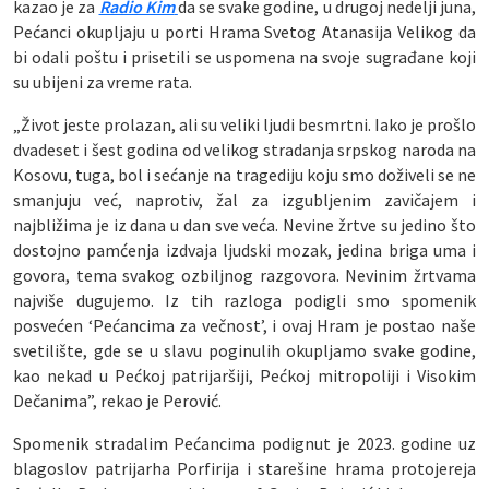
kazao je za
Radio Kim
da se svake godine, u drugoj nedelji juna,
Pećanci okupljaju u porti Hrama Svetog Atanasija Velikog da
bi odali poštu i prisetili se uspomena na svoje sugrađane koji
su ubijeni za vreme rata.
„Život jeste prolazan, ali su veliki ljudi besmrtni. Iako je prošlo
dvadeset i šest godina od velikog stradanja srpskog naroda na
Kosovu, tuga, bol i sećanje na tragediju koju smo doživeli se ne
smanjuju već, naprotiv, žal za izgubljenim zavičajem i
najbližima je iz dana u dan sve veća. Nevine žrtve su jedino što
dostojno pamćenja izdvaja ljudski mozak, jedina briga uma i
govora, tema svakog ozbiljnog razgovora. Nevinim žrtvama
najviše dugujemo. Iz tih razloga podigli smo spomenik
posvećen ‘Pećancima za večnost’, i ovaj Hram je postao naše
svetilište, gde se u slavu poginulih okupljamo svake godine,
kao nekad u Pećkoj patrijaršiji, Pećkoj mitropoliji i Visokim
Dečanima”, rekao je Perović.
Spomenik stradalim Pećancima podignut je 2023. godine uz
blagoslov patrijarha Porfirija i starešine hrama protojereja