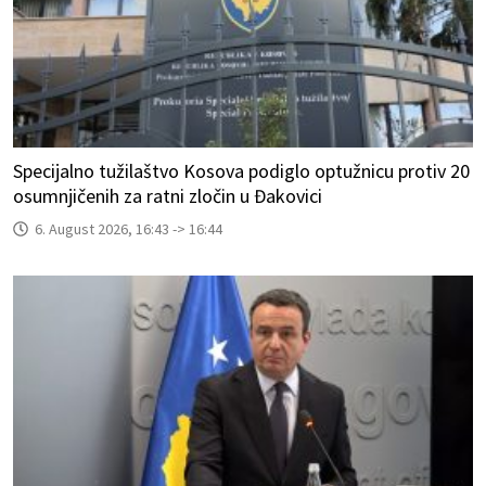
Specijalno tužilaštvo Kosova podiglo optužnicu protiv 20
osumnjičenih za ratni zločin u Đakovici
6. August 2026, 16:43 -> 16:44