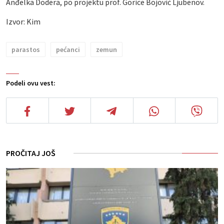
Anđelka Dodera, po projektu prof. Gorice Bojović Ljubenov.
Izvor: Kim
parastos
pećanci
zemun
Podeli ovu vest:
PROČITAJ JOŠ