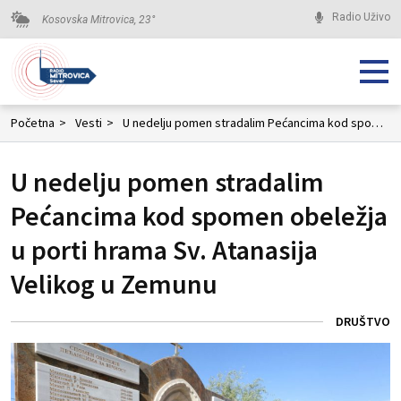
Radio Uživo
Kosovska Mitrovica,
23
°
Početna
>
Vesti
>
U nedelju pomen stradalim Pećancima kod spomen obeležja u porti hrama Sv. Atanasija Velikog u Zemunu
U nedelju pomen stradalim
Pećancima kod spomen obeležja
u porti hrama Sv. Atanasija
Velikog u Zemunu
DRUŠTVO