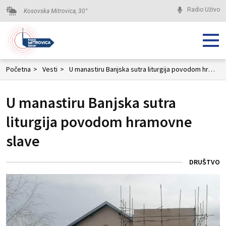
Radio Uživo
Kosovska Mitrovica,
30
°
Početna
>
Vesti
>
U manastiru Banjska sutra liturgija povodom hramovne slave
U manastiru Banjska sutra
liturgija povodom hramovne
slave
DRUŠTVO