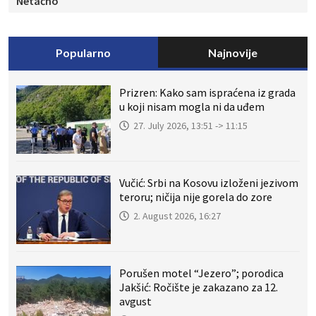
Netačno
Popularno
Najnovije
Prizren: Kako sam ispraćena iz grada
u koji nisam mogla ni da uđem
27. July 2026, 13:51 -> 11:15
Vučić: Srbi na Kosovu izloženi jezivom
teroru; ničija nije gorela do zore
2. August 2026, 16:27
Porušen motel “Jezero”; porodica
Jakšić: Ročište je zakazano za 12.
avgust