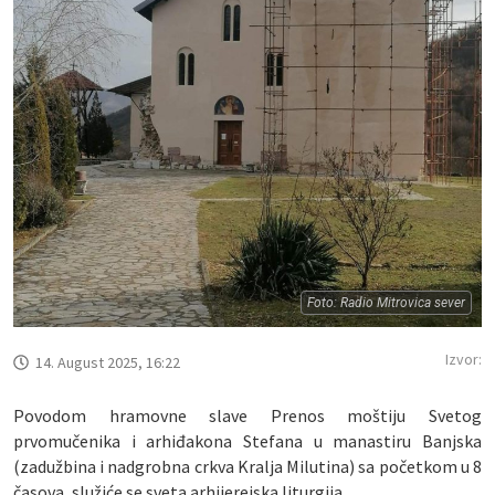
Foto: Radio Mitrovica sever
Izvor:
14. August 2025, 16:22
Povodom hramovne slave Prenos moštiju Svetog
prvomučenika i arhiđakona Stefana u manastiru Banjska
(zadužbina i nadgrobna crkva Kralja Milutina) sa početkom u 8
časova, služiće se sveta arhijerejska liturgija.