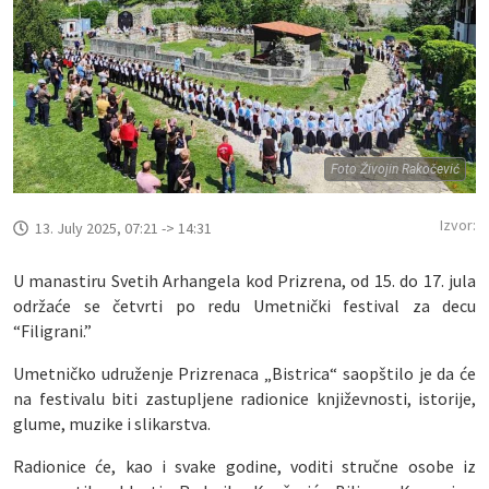
Foto Živojin Rakočević
Izvor:
13. July 2025, 07:21 -> 14:31
U manastiru Svetih Arhangela kod Prizrena, od 15. do 17. jula
održaće se četvrti po redu Umetnički festival za decu
“Filigrani.”
Umetničko udruženje Prizrenaca „Bistrica“ saopštilo je da će
na festivalu biti zastupljene radionice književnosti, istorije,
glume, muzike i slikarstva.
Radionice će, kao i svake godine, voditi stručne osobe iz