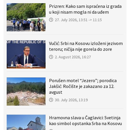
Prizren: Kako sam ispraćena iz grada
u koji nisam mogla ni da uđem
27. July 2026, 13:51 -> 11:15
Vučić: Srbi na Kosovu izloženi jezivom
teroru; ničija nije gorela do zore
2. August 2026, 16:27
Porušen motel “Jezero”; porodica
Jakšić: Ročište je zakazano za 12.
avgust
30. July 2026, 13:19
Hramovna slava u Čaglavici: Svetinja
kao simbol opstanka Srba na Kosovu