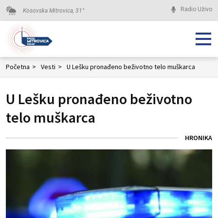
Radio Uživo
Kosovska Mitrovica,
31
°
Početna
>
Vesti
>
U Lešku pronađeno beživotno telo muškarca
U Lešku pronađeno beživotno
telo muškarca
HRONIKA