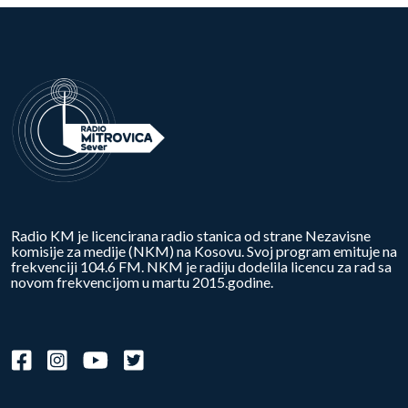
Radio KM je licencirana radio stanica od strane Nezavisne
komisije za medije (NKM) na Kosovu. Svoj program emituje na
frekvenciji 104.6 FM. NKM je radiju dodelila licencu za rad sa
novom frekvencijom u martu 2015.godine.