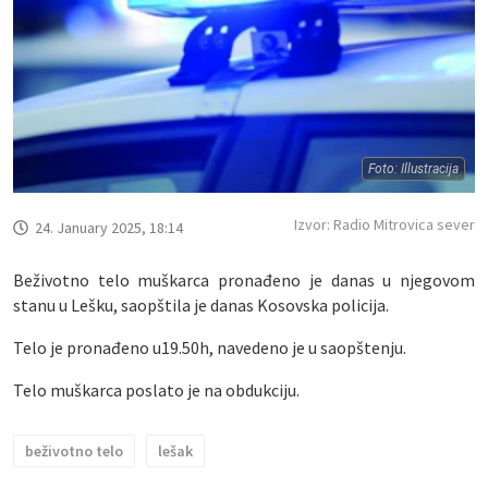
Foto: Illustracija
Izvor: Radio Mitrovica sever
24. January 2025, 18:14
Beživotno telo muškarca pronađeno je danas u njegovom
stanu u Lešku, saopštila je danas Kosovska policija.
Telo je pronađeno u19.50h, navedeno je u saopštenju.
Telo muškarca poslato je na obdukciju.
beživotno telo
lešak