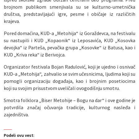
brojnom publikom smenjivala su se kulturno-umetnička
društva, predstavljajući igre, pesme i običaje iz različitih
krajeva.
Pored domaćina, KUD-a „Metohija“ iz Goraždevca, na festivalu
su nastupili i KUD „Kopaonik“ iz Leposavića, KUD „Kosovka
devojka“ iz Parteša, pevačka grupa „Kosovke“ iz Batusa, kao i
KUD „Kriva reka“ iz Berivojca.
Organizator festivala Bojan Radulović, koji je ujedno i osnivač
KUD-a „Metohija“, zahvalio se svim učesnicima, ljudima koji su
pomogli organizaciju događaja, kao i brojnim posetiocima
koji su svojim prisustvom uveličali ovogodišnju smotru.
Smotra folklora „Biser Metohije – Bogu na dar“ i ove godine je
potvrdila značaj očuvanja tradicije, kulturnog nasleđa i
zajedništva.
Podeli ovu vest: