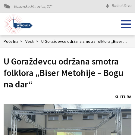
Radio Uživo
Kosovska Mitrovica,
27
°
Početna
>
Vesti
>
U Goraždevcu održana smotra folklora „Biser Metohije – Bogu na dar“
U Goraždevcu održana smotra
folklora „Biser Metohije – Bogu
na dar“
KULTURA