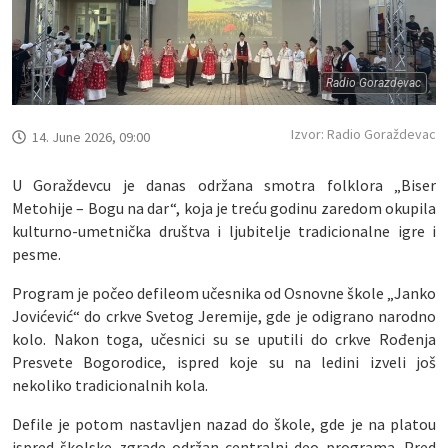
Radio Gorazdevac
Izvor: Radio Goraždevac
14. June 2026, 09:00
U Goraždevcu je danas održana smotra folklora „Biser
Metohije – Bogu na dar“, koja je treću godinu zaredom okupila
kulturno-umetnička društva i ljubitelje tradicionalne igre i
pesme.
Program je počeo defileom učesnika od Osnovne škole „Janko
Jovićević“ do crkve Svetog Jeremije, gde je odigrano narodno
kolo. Nakon toga, učesnici su se uputili do crkve Rođenja
Presvete Bogorodice, ispred koje su na ledini izveli još
nekoliko tradicionalnih kola.
Defile je potom nastavljen nazad do škole, gde je na platou
ispred školske zgrade održan centralni deo programa. Pred