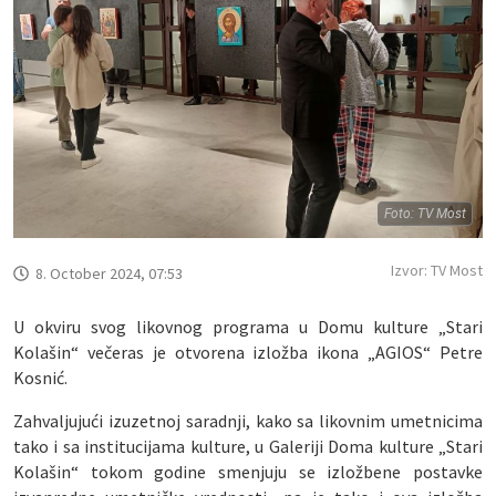
Foto: TV Most
Izvor: TV Most
8. October 2024, 07:53
U okviru svog likovnog programa u Domu kulture „Stari
Kolašin“ večeras je otvorena izložba ikona „AGIOS“ Petre
Kosnić.
Zahvaljujući izuzetnoj saradnji, kako sa likovnim umetnicima
tako i sa institucijama kulture, u Galeriji Doma kulture „Stari
Kolašin“ tokom godine smenjuju se izložbene postavke