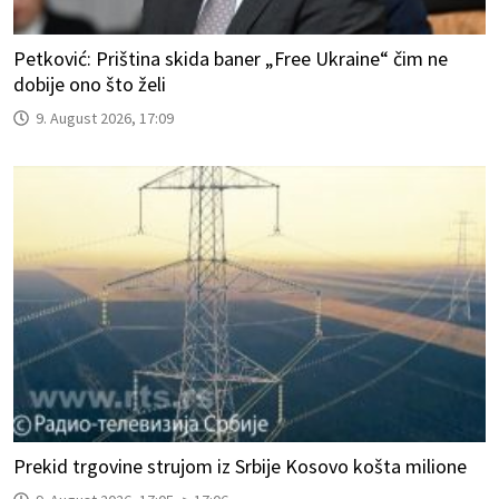
Petković: Priština skida baner „Free Ukraine“ čim ne
dobije ono što želi
9. August 2026, 17:09
Prekid trgovine strujom iz Srbije Kosovo košta milione