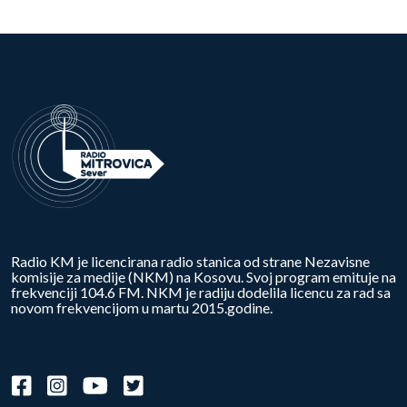
Radio KM je licencirana radio stanica od strane Nezavisne
komisije za medije (NKM) na Kosovu. Svoj program emituje na
frekvenciji 104.6 FM. NKM je radiju dodelila licencu za rad sa
novom frekvencijom u martu 2015.godine.