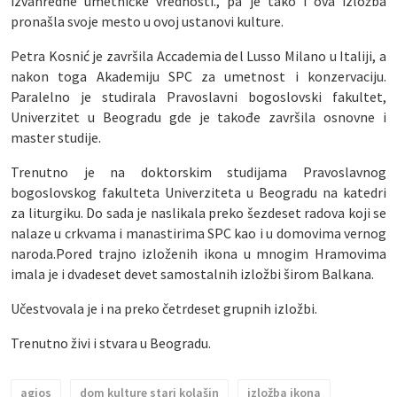
izvanredne umetničke vrednosti., pa je tako i ova izložba
pronašla svoje mesto u ovoj ustanovi kulture.
Petra Kosnić je završila Accademia del Lusso Milano u Italiji, a
nakon toga Akademiju SPC za umetnost i konzervaciju.
Paralelno je studirala Pravoslavni bogoslovski fakultet,
Univerzitet u Beogradu gde je takođe završila osnovne i
master studije.
Trenutno je na doktorskim studijama Pravoslavnog
bogoslovskog fakulteta Univerziteta u Beogradu na katedri
za liturgiku. Do sada je naslikala preko šezdeset radova koji se
nalaze u crkvama i manastirima SPC kao i u domovima vernog
naroda.Pored trajno izloženih ikona u mnogim Hramovima
imala je i dvadeset devet samostalnih izložbi širom Balkana.
Učestvovala je i na preko četrdeset grupnih izložbi.
Trenutno živi i stvara u Beogradu.
agios
dom kulture stari kolašin
izložba ikona