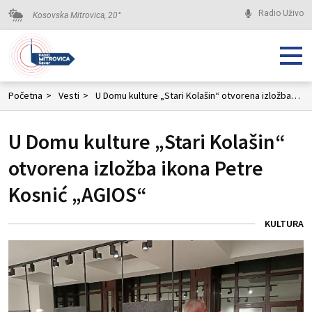
Radio Uživo
Kosovska Mitrovica,
20
°
Početna
>
Vesti
>
U Domu kulture „Stari Kolašin“ otvorena izložba ikona Petre Kosnić „AGIOS“
U Domu kulture „Stari Kolašin“
otvorena izložba ikona Petre
Kosnić „AGIOS“
KULTURA