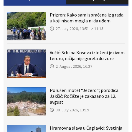
Prizren: Kako sam ispraćena iz grada
u koji nisam mogla ni da uđem
27. July 2026, 13:51 -> 11:15
Vučić: Srbi na Kosovu izloženi jezivom
teroru; ničija nije gorela do zore
2. August 2026, 16:27
Porušen motel “Jezero”; porodica
Jakšić: Ročište je zakazano za 12.
avgust
30. July 2026, 13:19
Hramovna slava u Čaglavici: Svetinja