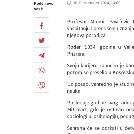
30. September 2024, 14:09
Podeli ovu
vest:
Profesor Miomir Pavićević M
vaspitanju i prenošenju znanj
njegova porodica.
Rođen 1934. godine u Velje
Prizrenu.
Svoju karijeru započeo je ka
potom se preselio u Kosovsku
Uz posao, vanredno je studira
nauka.
Poslednje godine svog radnog
Mitrovici, gde je ostavio nei
sociologiju, psihologiju, pedag
Sahrana će se održati u četv