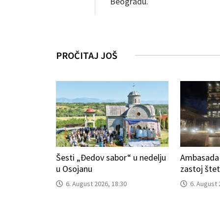
Beogradu.
PROČITAJ JOŠ
Šesti „Đedov sabor“ u nedelju
Ambasada S
u Osojanu
zastoj šte
6. August 2026, 18:30
6. August 