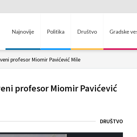
Najnovije
Politika
Društvo
Gradske ves
eni profesor Miomir Pavićević Mile
ni profesor Miomir Pavićević
DRUŠTVO