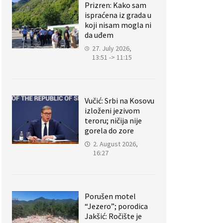
Prizren: Kako sam
ispraćena iz grada u
koji nisam mogla ni
da uđem
27. July 2026,
13:51 -> 11:15
Vučić: Srbi na Kosovu
izloženi jezivom
teroru; ničija nije
gorela do zore
2. August 2026,
16:27
Porušen motel
“Jezero”; porodica
Jakšić: Ročište je