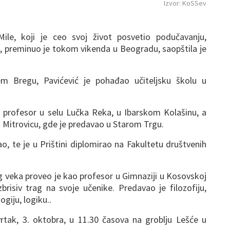
Izvor: KoSSev
ile, koji je ceo svoj život posvetio podučavanju,
a, preminuo je tokom vikenda u Beogradu, saopštila je
m Bregu, Pavićević je pohađao učiteljsku školu u
o profesor u selu Lučka Reka, u Ibarskom Kolašinu, a
 Mitrovicu, gde je predavao u Starom Trgu.
o, te je u Prištini diplomirao na Fakultetu društvenih
 veka proveo je kao profesor u Gimnaziji u Kosovskoj
zbrisiv trag na svoje učenike. Predavao je filozofiju,
ogiju, logiku..
rtak, 3. oktobra, u 11.30 časova na groblju Lešće u