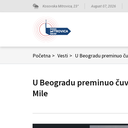
Kosovska Mitrovica,
23
°
August 07, 2026
Početna
>
Vesti
>
U Beogradu preminuo čuv
U Beogradu preminuo čuve
Mile