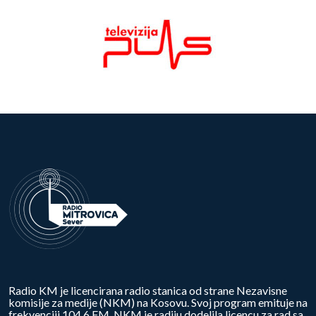
Radio KM je licencirana radio stanica od strane Nezavisne
komisije za medije (NKM) na Kosovu. Svoj program emituje na
frekvenciji 104.6 FM. NKM je radiju dodelila licencu za rad sa