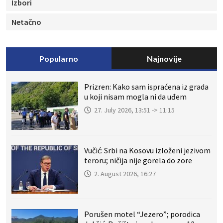
Izbori
Netačno
Popularno
Najnovije
Prizren: Kako sam ispraćena iz grada
u koji nisam mogla ni da uđem
27. July 2026, 13:51 -> 11:15
Vučić: Srbi na Kosovu izloženi jezivom
teroru; ničija nije gorela do zore
2. August 2026, 16:27
Porušen motel “Jezero”; porodica