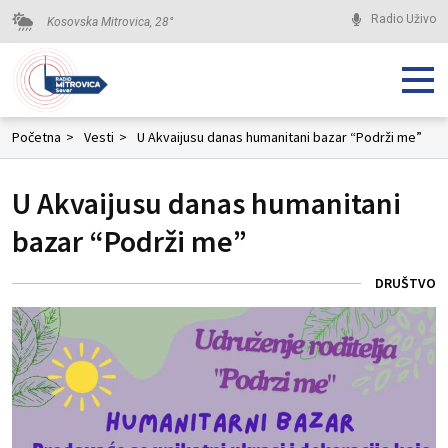
Radio Uživo
Kosovska Mitrovica,
28
°
Početna
>
Vesti
>
U Akvaijusu danas humanitani bazar “Podrži me”
U Akvaijusu danas humanitani
bazar “Podrži me”
DRUŠTVO