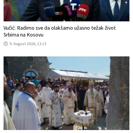
Vučić: Radimo sve da olakšamo užasno težak život
Srbima na Kosovu
9. August 2026, 13:13