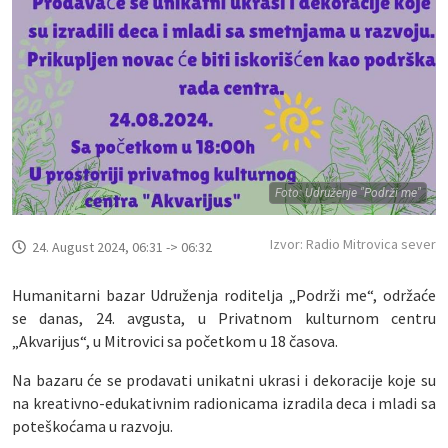
Foto: Udruženje "Podrži me"
Izvor: Radio Mitrovica sever
24. August 2024, 06:31 -> 06:32
Humanitarni bazar Udruženja roditelja „Podrži me“, održaće
se danas, 24. avgusta, u Privatnom kulturnom centru
„Akvarijus“, u Mitrovici sa početkom u 18 časova.
Na bazaru će se prodavati unikatni ukrasi i dekoracije koje su
na kreativno-edukativnim radionicama izradila deca i mladi sa
poteškoćama u razvoju.