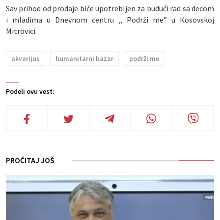
Sav prihod od prodaje biće upotrebljen za budući rad sa decom
i mladima u Dnevnom centru „ Podrži me” u Кosovskoj
Mitrovici.
akvarijus
humanitarni bazar
podrži me
Podeli ovu vest:
PROČITAJ JOŠ