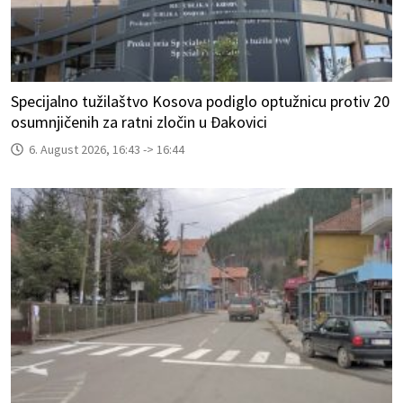
Specijalno tužilaštvo Kosova podiglo optužnicu protiv 20
osumnjičenih za ratni zločin u Đakovici
6. August 2026, 16:43 -> 16:44