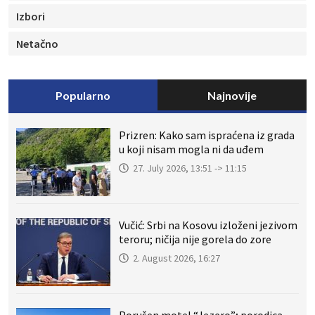
Izbori
Netačno
Popularno
Najnovije
Prizren: Kako sam ispraćena iz grada
u koji nisam mogla ni da uđem
27. July 2026, 13:51 -> 11:15
Vučić: Srbi na Kosovu izloženi jezivom
teroru; ničija nije gorela do zore
2. August 2026, 16:27