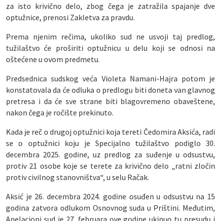
za isto krivično delo, zbog čega je zatražila spajanje dve
optužnice, prenosi Zakletva za pravdu.
Prema njenim rečima, ukoliko sud ne usvoji taj predlog,
tužilaštvo će proširiti optužnicu u delu koji se odnosi na
oštećene u ovom predmetu.
Predsednica sudskog veća Violeta Namani-Hajra potom je
konstatovala da će odluka o predlogu biti doneta van glavnog
pretresa i da će sve strane biti blagovremeno obaveštene,
nakon čega je ročište prekinuto.
Kada je reč o drugoj optužnici koja tereti Čedomira Aksića, radi
se o optužnici koju je Specijalno tužilaštvo podiglo 30.
decembra 2025. godine, uz predlog za suđenje u odsustvu,
protiv 21 osobe koje se terete za krivično delo „ratni zločin
protiv civilnog stanovništva“, u selu Račak.
Aksić je 26. decembra 2024. godine osuđen u odsustvu na 15
godina zatvora odlukom Osnovnog suda u Prištini. Međutim,
Apelacioni sud je 27. februara ove godine ukinuo tu presudu i