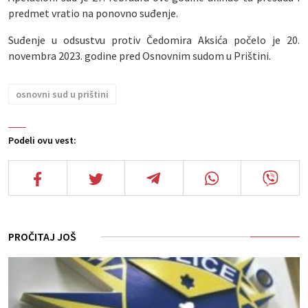
predmet vratio na ponovno suđenje.
Suđenje u odsustvu protiv Čedomira Aksića počelo je 20.
novembra 2023. godine pred Osnovnim sudom u Prištini.
osnovni sud u prištini
Podeli ovu vest:
PROČITAJ JOŠ