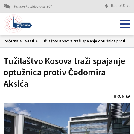
Radio Uživo
Kosovska Mitrovica,
30
°
Početna
>
Vesti
>
Tužilaštvo Kosova traži spajanje optužnica protiv Čedomira Aksića
Tužilaštvo Kosova traži spajanje
optužnica protiv Čedomira
Aksića
HRONIKA