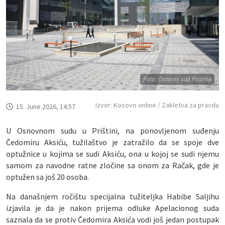
Foto: Osnovni sud Priština
Izvor: Kosovo online / Zakletva za pravdu
15. June 2026, 14:57
U Osnovnom sudu u Prištini, na ponovljenom suđenju
Čedomiru Aksiću, tužilaštvo je zatražilo da se spoje dve
optužnice u kojima se sudi Aksiću, ona u kojoj se sudi njemu
samom za navodne ratne zločine sa onom za Račak, gde je
optužen sa još 20 osoba.
Na današnjem ročištu specijalna tužiteljka Habibe Saljihu
izjavila je da je nakon prijema odluke Apelacionog suda
saznala da se protiv Čedomira Aksića vodi još jedan postupak