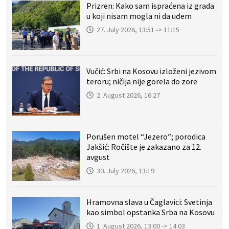
Prizren: Kako sam ispraćena iz grada
u koji nisam mogla ni da uđem
27. July 2026, 13:51 -> 11:15
Vučić: Srbi na Kosovu izloženi jezivom
teroru; ničija nije gorela do zore
2. August 2026, 16:27
Porušen motel “Jezero”; porodica
Jakšić: Ročište je zakazano za 12.
avgust
30. July 2026, 13:19
Hramovna slava u Čaglavici: Svetinja
kao simbol opstanka Srba na Kosovu
1. August 2026, 13:00 -> 14:03