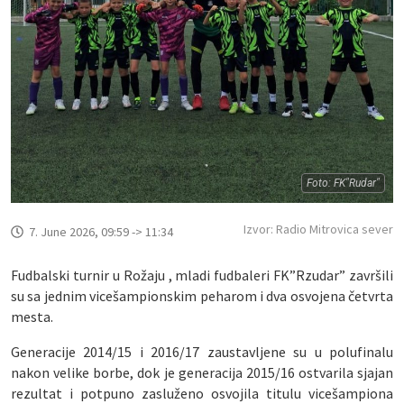
Foto: FK"Rudar"
Izvor: Radio Mitrovica sever
7. June 2026, 09:59 -> 11:34
Fudbalski turnir u Rožaju , mladi fudbaleri FK”Rzudar” završili
su sa jednim vicešampionskim peharom i dva osvojena četvrta
mesta.
Generacije 2014/15 i 2016/17 zaustavljene su u polufinalu
nakon velike borbe, dok je generacija 2015/16 ostvarila sjajan
rezultat i potpuno zasluženo osvojila titulu vicešampiona