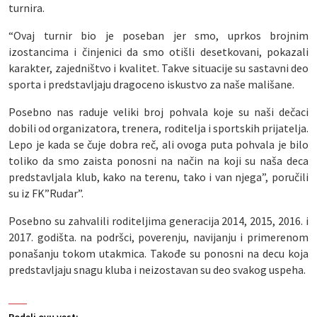
turnira.
“Ovaj turnir bio je poseban jer smo, uprkos brojnim
izostancima i činjenici da smo otišli desetkovani, pokazali
karakter, zajedništvo i kvalitet. Takve situacije su sastavni deo
sporta i predstavljaju dragoceno iskustvo za naše mališane.
Posebno nas raduje veliki broj pohvala koje su naši dečaci
dobili od organizatora, trenera, roditelja i sportskih prijatelja.
Lepo je kada se čuje dobra reč, ali ovoga puta pohvala je bilo
toliko da smo zaista ponosni na način na koji su naša deca
predstavljala klub, kako na terenu, tako i van njega”, poručili
su iz FK”Rudar”.
Posebno su zahvalili roditeljima generacija 2014, 2015, 2016. i
2017. godišta. na podršci, poverenju, navijanju i primerenom
ponašanju tokom utakmica. Takođe su ponosni na decu koja
predstavljaju snagu kluba i neizostavan su deo svakog uspeha.