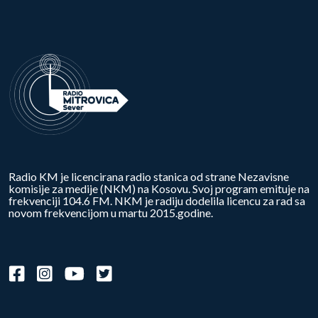
Radio KM je licencirana radio stanica od strane Nezavisne
komisije za medije (NKM) na Kosovu. Svoj program emituje na
frekvenciji 104.6 FM. NKM je radiju dodelila licencu za rad sa
novom frekvencijom u martu 2015.godine.