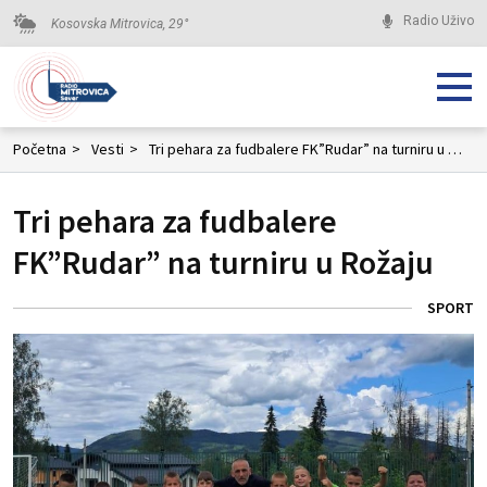
Radio Uživo
Kosovska Mitrovica,
29
°
Početna
>
Vesti
>
Tri pehara za fudbalere FK”Rudar” na turniru u Rožaju
Tri pehara za fudbalere
FK”Rudar” na turniru u Rožaju
SPORT