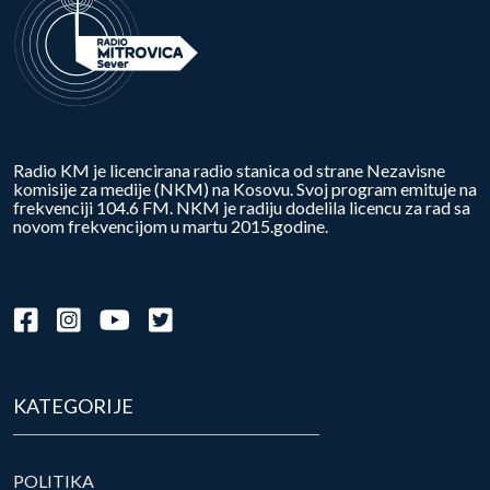
Radio KM je licencirana radio stanica od strane Nezavisne
komisije za medije (NKM) na Kosovu. Svoj program emituje na
frekvenciji 104.6 FM. NKM je radiju dodelila licencu za rad sa
novom frekvencijom u martu 2015.godine.
KATEGORIJE
POLITIKA