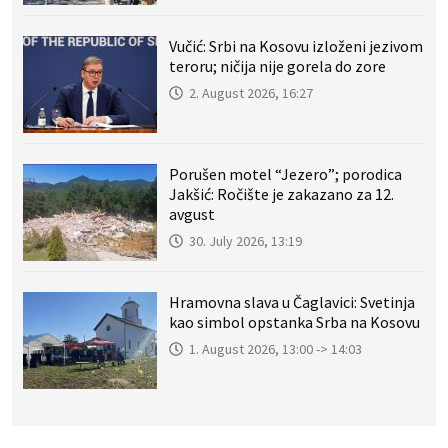
Vučić: Srbi na Kosovu izloženi jezivom
teroru; ničija nije gorela do zore
2. August 2026, 16:27
Porušen motel “Jezero”; porodica
Jakšić: Ročište je zakazano za 12.
avgust
30. July 2026, 13:19
Hramovna slava u Čaglavici: Svetinja
kao simbol opstanka Srba na Kosovu
1. August 2026, 13:00 -> 14:03