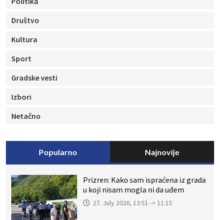
Politika
Društvo
Kultura
Sport
Gradske vesti
Izbori
Netačno
Popularno
Najnovije
Prizren: Kako sam ispraćena iz grada
u koji nisam mogla ni da uđem
27. July 2026, 13:51 -> 11:15