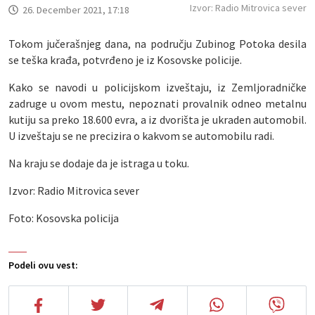
Izvor: Radio Mitrovica sever
26. December 2021, 17:18
Tokom jučerašnjeg dana, na području Zubinog Potoka desila
se teška krađa, potvrđeno je iz Kosovske policije.
Kako se navodi u policijskom izveštaju, iz Zemljoradničke
zadruge u ovom mestu, nepoznati provalnik odneo metalnu
kutiju sa preko 18.600 evra, a iz dvorišta je ukraden automobil.
U izveštaju se ne precizira o kakvom se automobilu radi.
Na kraju se dodaje da je istraga u toku.
Izvor: Radio Mitrovica sever
Foto: Kosovska policija
Podeli ovu vest: