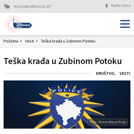
Radio Uživo
Kosovska Mitrovica,
23
°
Početna
>
Vesti
>
Teška krađa u Zubinom Potoku
Teška krađa u Zubinom Potoku
DRUŠTVO
VESTI
Foto: Kosovska policija