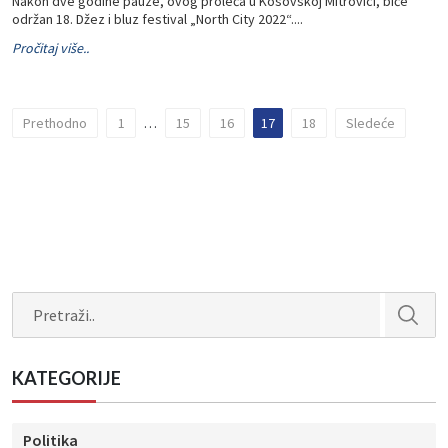
Nakon dve godine pauze, ovog proleća u Kosovskoj Mitrovici, biće
održan 18. Džez i bluz festival „North City 2022“....
Pročitaj više..
Prethodno
1
…
15
16
17
18
Sledeće
Search
KATEGORIJE
Politika