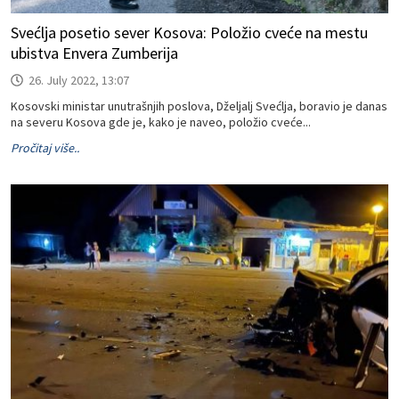
Svećlja posetio sever Kosova: Položio cveće na mestu
ubistva Envera Zumberija
26. July 2022, 13:07
Kosovski ministar unutrašnjih poslova, Dželjalj Svećlja, boravio je danas
na severu Kosova gde je, kako je naveo, položio cveće...
Pročitaj više..