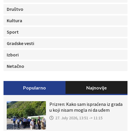
Društvo
Kultura
Sport
Gradske vesti
Izbori
Netačno
Popularno
Najnovije
Prizren: Kako sam ispraćena iz grada
u koji nisam mogla ni da uđem
27. July 2026, 13:51 -> 11:15