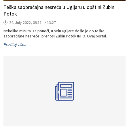
Teška saobraćajna nesreća u Ugljaru u opštini Zubin
Potok
24. July 2022, 09:11 -> 13:27
Nekoliko minuta iza ponoći, u selu Ugljare došlo je do teške
saobraćajne nesreće, prenosi Zubin Potok INFO. Ovaj portal...
Pročitaj više..