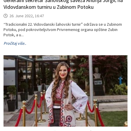
Generalni sekretar Šahovskog saveza Andrija Jorgić na
Vidovdanskom turniru u Zubinom Potoku
26. June 2022, 16:47
“Tradicionalni 22. Vidovdanski šahovski turnir” održava se u Zubinom
Potoku, pod pokroviteljstvom Privremenog organa opštine Zubin
Potok, a u...
Pročitaj više..