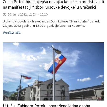
Zubin Potok bira najlepšu devojku koja će ih predstavljati
na manifestaciji “Izbor Kosovke devojke”u Gračanici
20. June 2022, 12:03 -> 12:10
U okviru vidovdanskih svečanosti Dom kulture “Stari Kolašin” u sredu,
22. juna 2022.godine, u 12.00 organizuje izbor za Kosovku...
Pročitaj više..
U tuči u Zubinom Potoku povređena jedna osoba