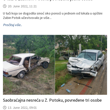
20. June 2022, 11:21
U tuči koja se dogodila sinoć oko ponoći u jednom od lokala u opštini
Zubin Potok učestvovalo je više...
Pročitaj više..
Saobraćajna nesreća u Z. Potoku, povređene tri osobe
13. June 2022, 09:01