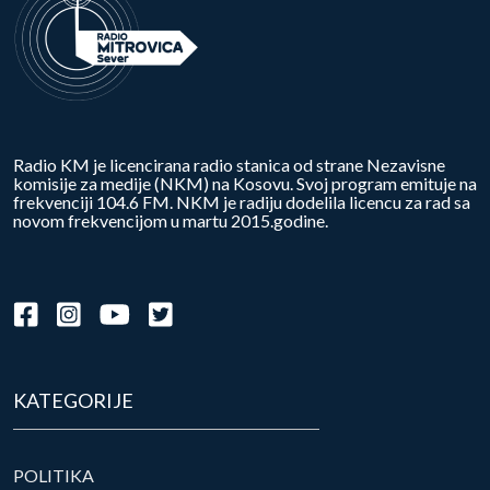
Radio KM je licencirana radio stanica od strane Nezavisne
komisije za medije (NKM) na Kosovu. Svoj program emituje na
frekvenciji 104.6 FM. NKM je radiju dodelila licencu za rad sa
novom frekvencijom u martu 2015.godine.
KATEGORIJE
POLITIKA