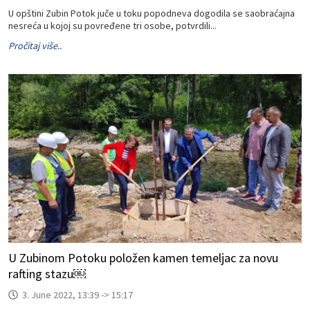
U opštini Zubin Potok juče u toku popodneva dogodila se saobraćajna
nesreća u kojoj su povređene tri osobe, potvrdili...
Pročitaj više..
U Zubinom Potoku položen kamen temeljac za novu
rafting stazu￼
3. June 2022, 13:39 -> 15:17