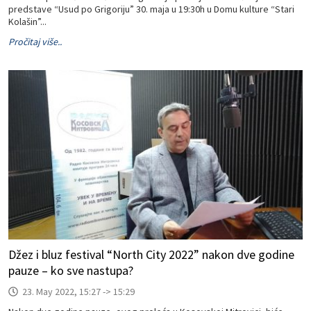
predstave “Usud po Grigoriju” 30. maja u 19:30h u Domu kulture “Stari
Kolašin”...
Pročitaj više..
Džez i bluz festival “North City 2022” nakon dve godine
pauze – ko sve nastupa?
23. May 2022, 15:27 -> 15:29