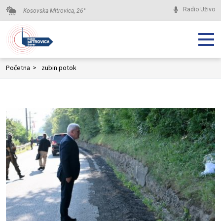
Radio Uživo
Kosovska Mitrovica,
26
°
Početna
>
zubin potok