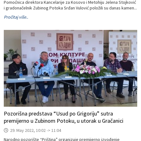
Pomoćnica direktora Kancelarije za Kosovo i Metohiju Jelena Stojković
i gradonačelnik Zubinog Potoka Srđan Vulović položili su danas kamen...
Pročitaj više..
Pozorišna predstava “Usud po Grigoriju” sutra
premijerno u Zubinom Potoku, u utorak u Gračanici
29. May 2022, 10:02 -> 11:04
Narodno pozorište “Priština” organizuje premijerno izvođenje