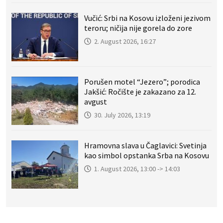
Vučić: Srbi na Kosovu izloženi jezivom
teroru; ničija nije gorela do zore
2. August 2026, 16:27
Porušen motel “Jezero”; porodica
Jakšić: Ročište je zakazano za 12.
avgust
30. July 2026, 13:19
Hramovna slava u Čaglavici: Svetinja
kao simbol opstanka Srba na Kosovu
1. August 2026, 13:00 -> 14:03