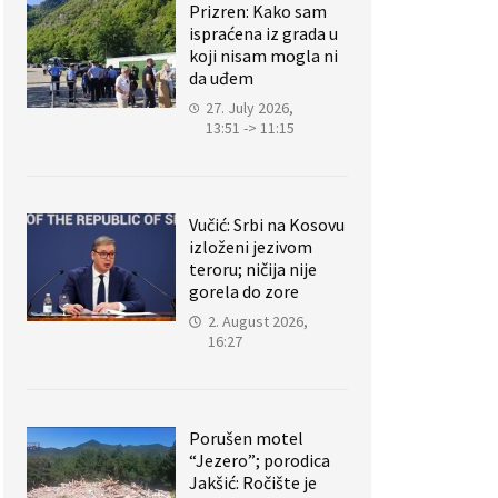
Prizren: Kako sam
ispraćena iz grada u
koji nisam mogla ni
da uđem
27. July 2026,
13:51 -> 11:15
Vučić: Srbi na Kosovu
izloženi jezivom
teroru; ničija nije
gorela do zore
2. August 2026,
16:27
Porušen motel
“Jezero”; porodica
Jakšić: Ročište je