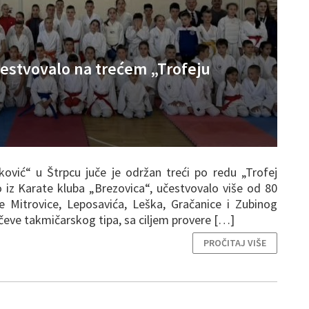
učestvovalo na trećem „Trofeju
ović“ u Štrpcu juče je održan treći po redu „Trofej
o iz Karate kluba „Brezovica“, učestvovalo više od 80
e Mitrovice, Leposavića, Leška, Gračanice i Zubinog
čeve takmičarskog tipa, sa ciljem provere […]
PROČITAJ VIŠE