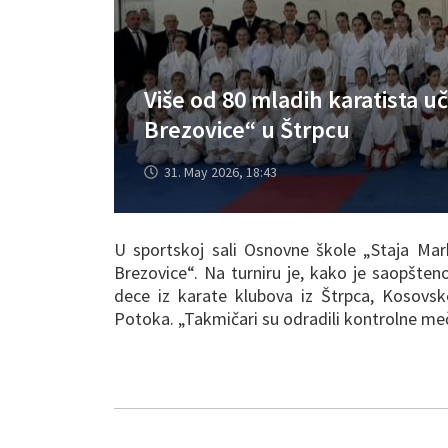
Više od 80 mladih karatista 
Brezovice“ u Štrpcu
31. May 2026, 18:43
U sportskoj sali Osnovne škole „Staja Mark
Brezovice“. Na turniru je, kako je saopšten
dece iz karate klubova iz Štrpca, Kosovsk
Potoka. „Takmičari su odradili kontrolne me