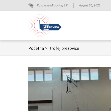
Kosovska Mitrovica,
33
°
August 06, 2026
Početna
>
trofej brezovice