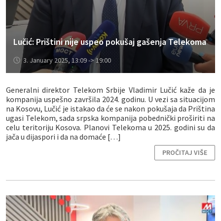
Lučić: Prištini nije uspeo pokušaj gašenja Telekoma
3. January 2025, 13:09 -> 19:00
Generalni direktor Telekom Srbije Vladimir Lučić kaže da je
kompanija uspešno završila 2024. godinu. U vezi sa situacijom
na Kosovu, Lučić je istakao da će se nakon pokušaja da Priština
ugasi Telekom, sada srpska kompanija pobednički proširiti na
celu teritoriju Kosova. Planovi Telekoma u 2025. godini su da
jača u dijaspori i da na domaće […]
PROČITAJ VIŠE