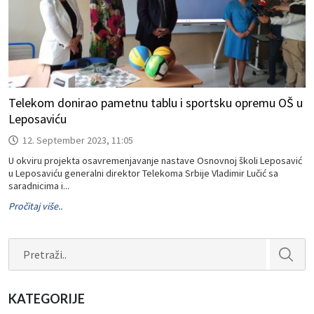
Telekom donirao pametnu tablu i sportsku opremu OŠ u
Leposaviću
12. September 2023, 11:05
U okviru projekta osavremenjavanje nastave Osnovnoj školi Leposavić
u Leposaviću generalni direktor Telekoma Srbije Vladimir Lučić sa
saradnicima i...
Pročitaj više..
Search
KATEGORIJE