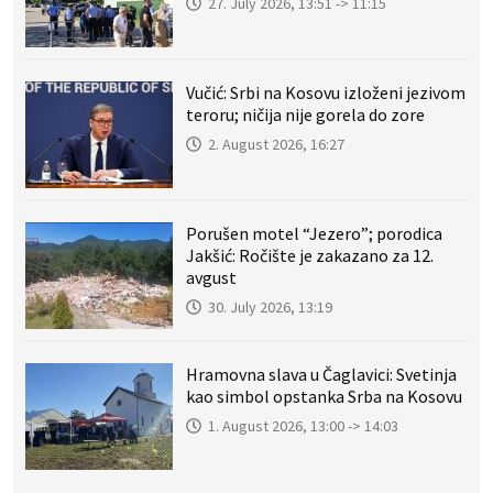
27. July 2026, 13:51 -> 11:15
Vučić: Srbi na Kosovu izloženi jezivom
teroru; ničija nije gorela do zore
2. August 2026, 16:27
Porušen motel “Jezero”; porodica
Jakšić: Ročište je zakazano za 12.
avgust
30. July 2026, 13:19
Hramovna slava u Čaglavici: Svetinja
kao simbol opstanka Srba na Kosovu
1. August 2026, 13:00 -> 14:03