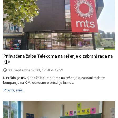
Prihvaćena žalba Telekoma na rešenje o zabrani rada na
KiM
22. September 2023, 17:58 -> 17:59
U Prištini je usvojena žalba Telekoma na rešenje o zabrani rada te
kompanije na KiM, odnosno o brisanju firme...
Pročitaj više..