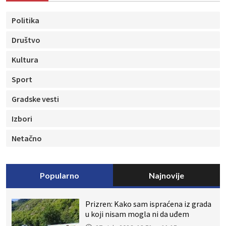
Politika
Društvo
Kultura
Sport
Gradske vesti
Izbori
Netačno
Popularno
Najnovije
Prizren: Kako sam ispraćena iz grada
u koji nisam mogla ni da uđem