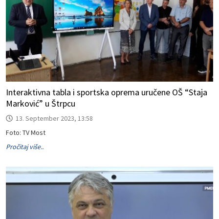
Interaktivna tabla i sportska oprema uručene OŠ “Staja
Marković” u Štrpcu
13. September 2023, 13:58
Foto: TV Most
Pročitaj više..