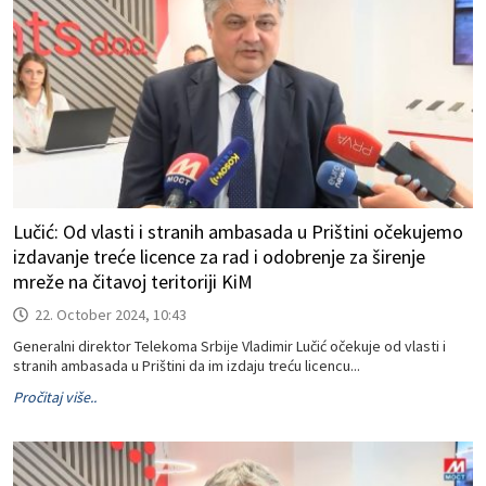
Lučić: Od vlasti i stranih ambasada u Prištini očekujemo
izdavanje treće licence za rad i odobrenje za širenje
mreže na čitavoj teritoriji KiM
22. October 2024, 10:43
Generalni direktor Telekoma Srbije Vladimir Lučić očekuje od vlasti i
stranih ambasada u Prištini da im izdaju treću licencu...
Pročitaj više..