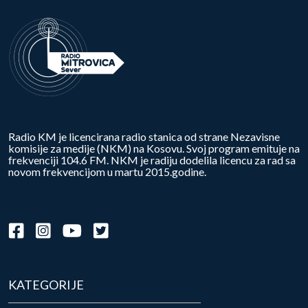
Radio KM je licencirana radio stanica od strane Nezavisne
komisije za medije (NKM) na Kosovu. Svoj program emituje na
frekvenciji 104.6 FM. NKM je radiju dodelila licencu za rad sa
novom frekvencijom u martu 2015.godine.
KATEGORIJE