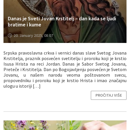
Danas je Sveti Jovan Krstitelj – dan kada se ljudi
bratime i kume
20. January 2025, 08:07
Srpska pravoslavna crkva i vernici danas slave Svetog Jovana
Krstitelja, praznik posvećen svetitelju i proroku koji je krstio
Isusa Hrista na reci Jordan. Danas je Sabor Svetog Jovana,
Preteče i Krstitelja. Dan po Bogojavljenju posvećen je Svetom
Jovanu, u našem narodu veoma poštovanom svecu,
propovedniku i proroku koji je krstio Hrista i imao značajnu
ulogu u istoriji […]
PROČITAJ VIŠE