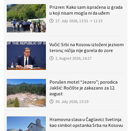
Prizren: Kako sam ispraćena iz grada
u koji nisam mogla ni da uđem
27. July 2026, 13:51 -> 11:15
Vučić: Srbi na Kosovu izloženi jezivom
teroru; ničija nije gorela do zore
2. August 2026, 16:27
Porušen motel “Jezero”; porodica
Jakšić: Ročište je zakazano za 12.
avgust
30. July 2026, 13:19
Hramovna slava u Čaglavici: Svetinja
kao simbol opstanka Srba na Kosovu