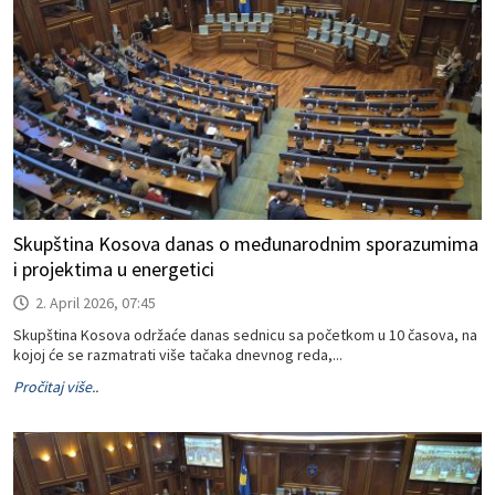
Skupština Kosova danas o međunarodnim sporazumima
i projektima u energetici
2. April 2026, 07:45
Skupština Kosova održaće danas sednicu sa početkom u 10 časova, na
kojoj će se razmatrati više tačaka dnevnog reda,...
Pročitaj više..