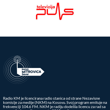
Radio KM je licencirana radio stanica od strane Nezavisne
komisije za medije (NKM) na Kosovu. Svoj program emituje na
frekvenciji 104.6 FM. NKM je radiju dodelila licencu za rad sa