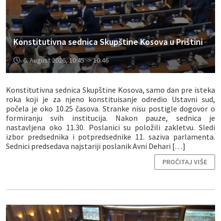
Konstitutivna sednica Skupštine Kosova u Prištini
6. August 2026, 10:45 -> 10:46
Konstitutivna sednica Skupštine Kosova, samo dan pre isteka
roka koji je za njeno konstituisanje odredio Ustavni sud,
počela je oko 10.25 časova. Stranke nisu postigle dogovor o
formiranju svih institucija. Nakon pauze, sednica je
nastavljena oko 11.30. Poslanici su položili zakletvu. Sledi
izbor predsednika i potpredsednike 11. saziva parlamenta.
Sednici predsedava najstariji poslanik Avni Dehari […]
PROČITAJ VIŠE