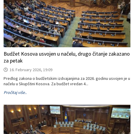
Budžet Kosova usvojen u načelu, drugo čitanje zakazano
za petak
16. February 2026, 19:09
Predlog zakona o budžetskim izdvajanjima za 2026. godinu usvojen je u
načelu u Skupštini Kosova. Za budžet vredan 4...
Pročitaj više..