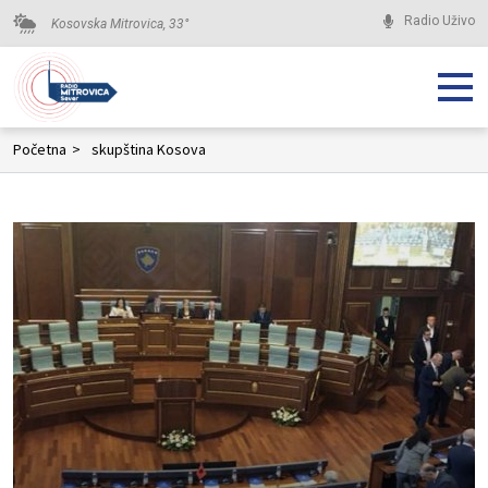
Radio Uživo
Kosovska Mitrovica,
33
°
Početna
>
skupština Kosova