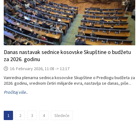
Danas nastavak sednice kosovske Skupštine o budžetu
za 2026. godinu
16. February 2026, 11:08 -> 12:17
Vanredna plenarna sednica kosovske Skupštine o Predlogu budžeta za
2026. godinu, vrednom četiri milijarde evra, nastavlja se danas, piše...
Pročitaj više..
1
2
3
4
Sledeće