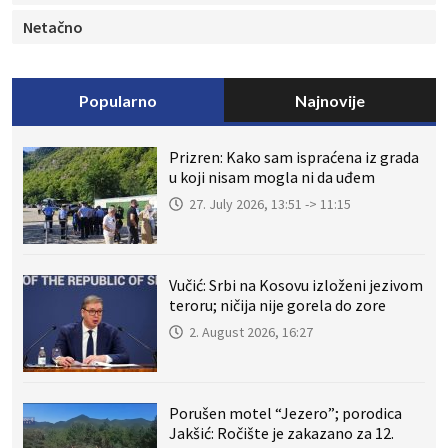
Netačno
Popularno
Najnovije
Prizren: Kako sam ispraćena iz grada
u koji nisam mogla ni da uđem
27. July 2026, 13:51 -> 11:15
Vučić: Srbi na Kosovu izloženi jezivom
teroru; ničija nije gorela do zore
2. August 2026, 16:27
Porušen motel “Jezero”; porodica
Jakšić: Ročište je zakazano za 12.