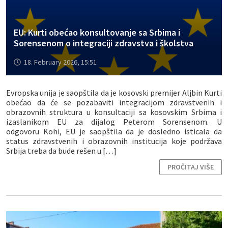
EU: Kurti obećao konsultovanje sa Srbima i
Sorensenom o integraciji zdravstva i školstva
18. February 2026, 15:51
Evropska unija je saopštila da je kosovski premijer Aljbin Kurti
obećao da će se pozabaviti integracijom zdravstvenih i
obrazovnih struktura u konsultaciji sa kosovskim Srbima i
izaslanikom EU za dijalog Peterom Sorensenom. U
odgovoru Kohi, EU je saopštila da je dosledno isticala da
status zdravstvenih i obrazovnih institucija koje podržava
Srbija treba da bude rešen u […]
PROČITAJ VIŠE