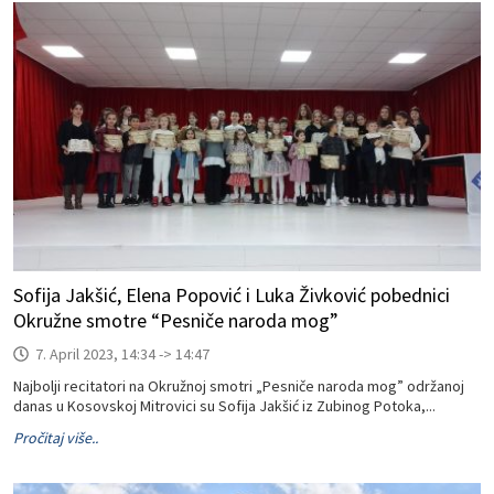
Sofija Jakšić, Elena Popović i Luka Živković pobednici
Okružne smotre “Pesniče naroda mog”
7. April 2023, 14:34 -> 14:47
Najbolji recitatori na Okružnoj smotri „Pesniče naroda mog” održanoj
danas u Kosovskoj Mitrovici su Sofija Jakšić iz Zubinog Potoka,...
Pročitaj više..