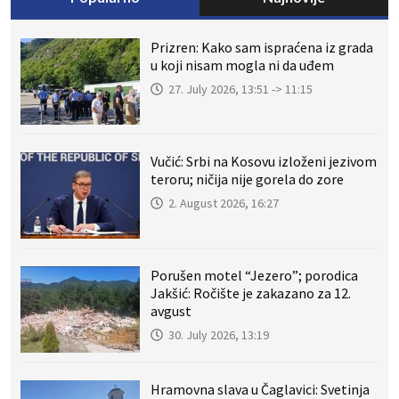
Prizren: Kako sam ispraćena iz grada
u koji nisam mogla ni da uđem
27. July 2026, 13:51 -> 11:15
Vučić: Srbi na Kosovu izloženi jezivom
teroru; ničija nije gorela do zore
2. August 2026, 16:27
Porušen motel “Jezero”; porodica
Jakšić: Ročište je zakazano za 12.
avgust
30. July 2026, 13:19
Hramovna slava u Čaglavici: Svetinja