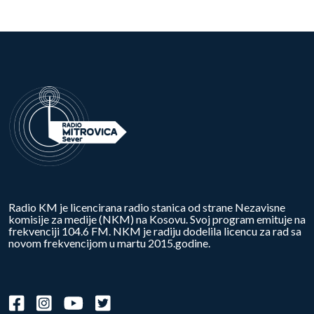
Radio KM je licencirana radio stanica od strane Nezavisne
komisije za medije (NKM) na Kosovu. Svoj program emituje na
frekvenciji 104.6 FM. NKM je radiju dodelila licencu za rad sa
novom frekvencijom u martu 2015.godine.