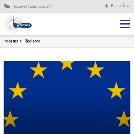
Radio Uživo
Kosovska Mitrovica,
26
°
Početna
>
školstvo