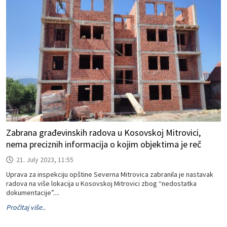
Zabrana građevinskih radova u Kosovskoj Mitrovici,
nema preciznih informacija o kojim objektima je reč
21. July 2023, 11:55
Uprava za inspekciju opštine Severna Mitrovica zabranila je nastavak
radova na više lokacija u Kosovskoj Mitrovici zbog “nedostatka
dokumentacije”....
Pročitaj više..