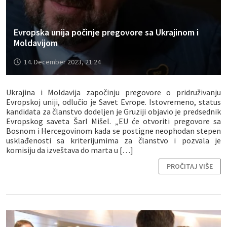
Evropska unija počinje pregovore sa Ukrajinom i
Moldavijom
14. December 2023, 21:24
Ukrajina i Moldavija započinju pregovore o pridruživanju
Evropskoj uniji, odlučio je Savet Evrope. Istovremeno, status
kandidata za članstvo dodeljen je Gruziji objavio je predsednik
Evropskog saveta Šarl Mišel. „EU će otvoriti pregovore sa
Bosnom i Hercegovinom kada se postigne neophodan stepen
usklađenosti sa kriterijumima za članstvo i pozvala je
komisiju da izveštava do marta u […]
PROČITAJ VIŠE