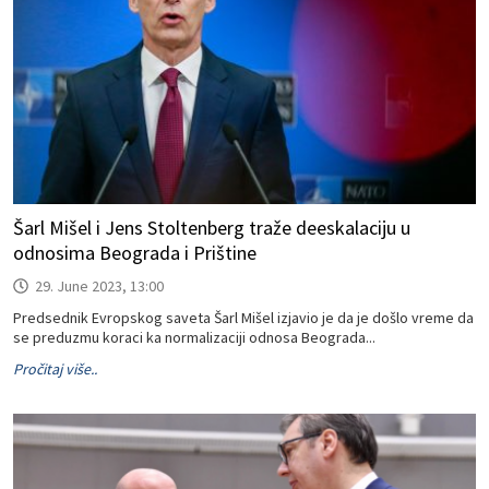
Šarl Mišel i Jens Stoltenberg traže deeskalaciju u
odnosima Beograda i Prištine
29. June 2023, 13:00
Predsednik Evropskog saveta Šarl Mišel izjavio je da je došlo vreme da
se preduzmu koraci ka normalizaciji odnosa Beograda...
Pročitaj više..