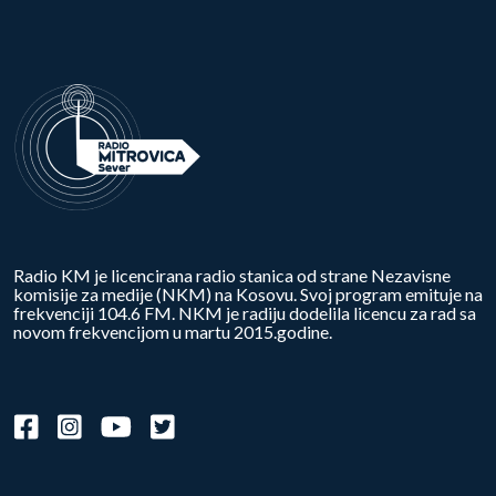
Radio KM je licencirana radio stanica od strane Nezavisne
komisije za medije (NKM) na Kosovu. Svoj program emituje na
frekvenciji 104.6 FM. NKM je radiju dodelila licencu za rad sa
novom frekvencijom u martu 2015.godine.