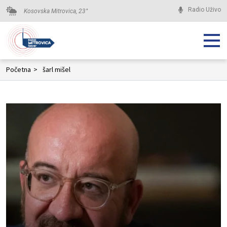
Radio Uživo
Kosovska Mitrovica,
23
°
Početna
>
šarl mišel