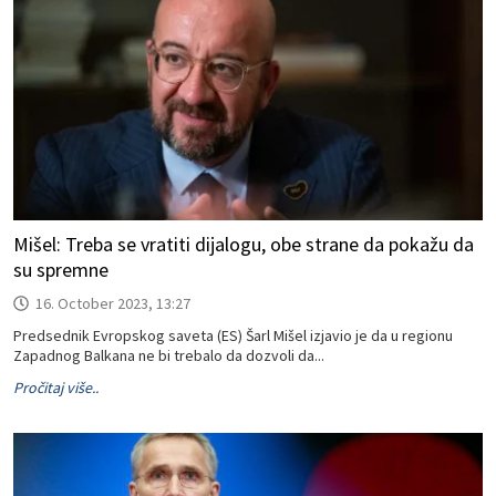
Mišel: Treba se vratiti dijalogu, obe strane da pokažu da
su spremne
16. October 2023, 13:27
Predsednik Evropskog saveta (ES) Šarl Mišel izjavio je da u regionu
Zapadnog Balkana ne bi trebalo da dozvoli da...
Pročitaj više..