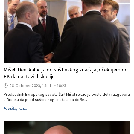
Mišel: Deeskalacija od suštinskog značaja, očekujem od
EK da nastavi diskusiju
26. October 2023, 18:11 -> 18:23
Predsednik Evropskog saveta Šarl Mišel rekao je posle dela razgovora
u Briselu da je od suštinskog značaja da dođe...
Pročitaj više..