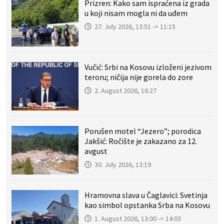
Prizren: Kako sam ispraćena iz grada
u koji nisam mogla ni da uđem
27. July 2026, 13:51 -> 11:15
Vučić: Srbi na Kosovu izloženi jezivom
teroru; ničija nije gorela do zore
2. August 2026, 16:27
Porušen motel “Jezero”; porodica
Jakšić: Ročište je zakazano za 12.
avgust
30. July 2026, 13:19
Hramovna slava u Čaglavici: Svetinja
kao simbol opstanka Srba na Kosovu
1. August 2026, 13:00 -> 14:03