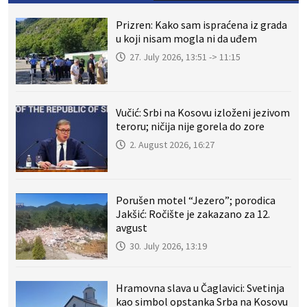
Prizren: Kako sam ispraćena iz grada
u koji nisam mogla ni da uđem
27. July 2026, 13:51 -> 11:15
Vučić: Srbi na Kosovu izloženi jezivom
teroru; ničija nije gorela do zore
2. August 2026, 16:27
Porušen motel “Jezero”; porodica
Jakšić: Ročište je zakazano za 12.
avgust
30. July 2026, 13:19
Hramovna slava u Čaglavici: Svetinja
kao simbol opstanka Srba na Kosovu