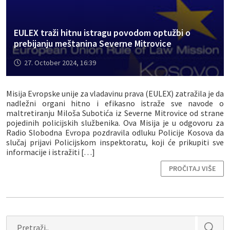
EULEX traži hitnu istragu povodom optužbi o
prebijanju meštanina Severne Mitrovice
27. October 2024, 16:39
Misija Evropske unije za vladavinu prava (EULEX) zatražila je da
nadležni organi hitno i efikasno istraže sve navode o
maltretiranju Miloša Subotića iz Severne Mitrovice od strane
pojedinih policijskih službenika. Ova Misija je u odgovoru za
Radio Slobodna Evropa pozdravila odluku Policije Kosova da
slučaj prijavi Policijskom inspektoratu, koji će prikupiti sve
informacije i istražiti […]
PROČITAJ VIŠE
Search