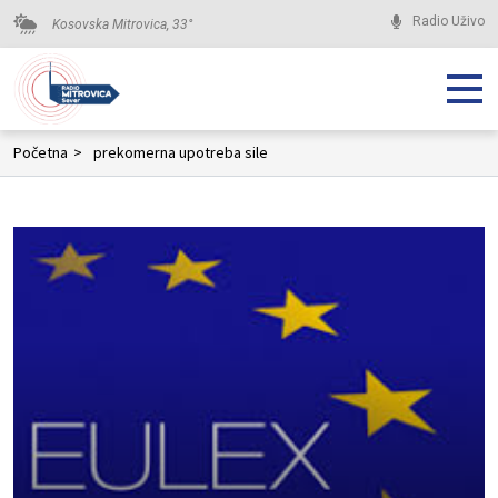
Radio Uživo
Kosovska Mitrovica,
33
°
Početna
>
prekomerna upotreba sile