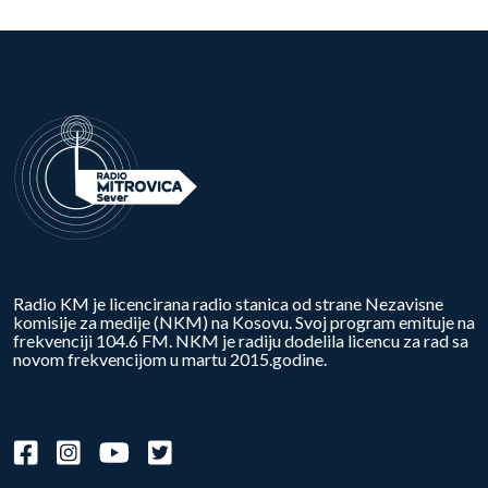
Radio KM je licencirana radio stanica od strane Nezavisne
komisije za medije (NKM) na Kosovu. Svoj program emituje na
frekvenciji 104.6 FM. NKM je radiju dodelila licencu za rad sa
novom frekvencijom u martu 2015.godine.