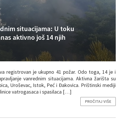
ednim situacijama: U toku
nas aktivno još 14 njih
a registrovan je ukupno 41 požar. Odo toga, 14 je i
upravljanje vanrednim situacijama. Aktivna žarišta su
ca, Uroševac, Istok, Peć i Đakovica. Prištinski mediji
dinice vatrogasaca i spasilaca […]
PROČITAJ VIŠE