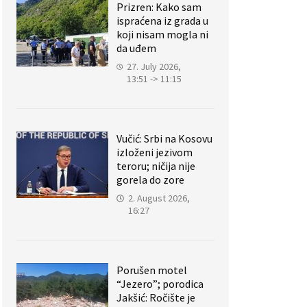
Prizren: Kako sam
ispraćena iz grada u
koji nisam mogla ni
da uđem
27. July 2026,
13:51 -> 11:15
Vučić: Srbi na Kosovu
izloženi jezivom
teroru; ničija nije
gorela do zore
2. August 2026,
16:27
Porušen motel
“Jezero”; porodica
Jakšić: Ročište je