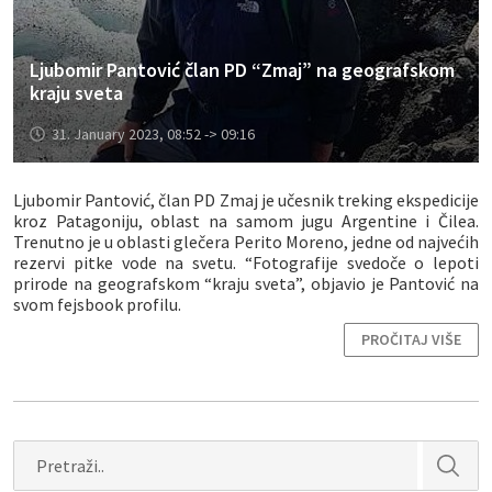
Ljubomir Pantović član PD “Zmaj” na geografskom
kraju sveta
31. January 2023, 08:52 -> 09:16
Ljubomir Pantović, član PD Zmaj je učesnik treking ekspedicije
kroz Patagoniju, oblast na samom jugu Argentine i Čilea.
Trenutno je u oblasti glečera Perito Moreno, jedne od najvećih
rezervi pitke vode na svetu. “Fotografije svedoče o lepoti
prirode na geografskom “kraju sveta”, objavio je Pantović na
svom fejsbook profilu.
PROČITAJ VIŠE
Search