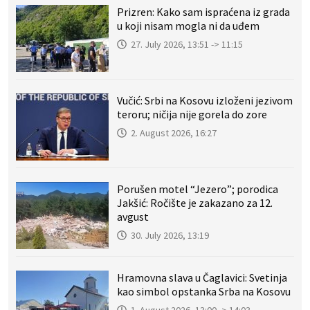
Prizren: Kako sam ispraćena iz grada
u koji nisam mogla ni da uđem
27. July 2026, 13:51 -> 11:15
Vučić: Srbi na Kosovu izloženi jezivom
teroru; ničija nije gorela do zore
2. August 2026, 16:27
Porušen motel “Jezero”; porodica
Jakšić: Ročište je zakazano za 12.
avgust
30. July 2026, 13:19
Hramovna slava u Čaglavici: Svetinja
kao simbol opstanka Srba na Kosovu