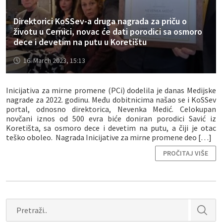
Direktorici KoSSev-a druga nagrada za priču o
životu u Cernici, novac će dati porodici sa osmoro
dece i devetim na putu u Koretištu
16. March 2023, 15:13
Inicijativa za mirne promene (PCi) dodelila je danas Medijske
nagrade za 2022. godinu. Među dobitnicima našao se i KoSSev
portal, odnosno direktorica, Nevenka Medić. Celokupan
novčani iznos od 500 evra biće doniran porodici Savić iz
Koretišta, sa osmoro dece i devetim na putu, a čiji je otac
teško oboleo. Nagrada Inicijative za mirne promene deo […]
PROČITAJ VIŠE
Search