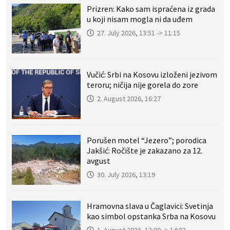
Prizren: Kako sam ispraćena iz grada
u koji nisam mogla ni da uđem
27. July 2026, 13:51 -> 11:15
Vučić: Srbi na Kosovu izloženi jezivom
teroru; ničija nije gorela do zore
2. August 2026, 16:27
Porušen motel “Jezero”; porodica
Jakšić: Ročište je zakazano za 12.
avgust
30. July 2026, 13:19
Hramovna slava u Čaglavici: Svetinja
kao simbol opstanka Srba na Kosovu