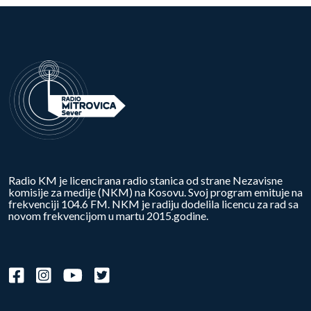
Radio KM je licencirana radio stanica od strane Nezavisne
komisije za medije (NKM) na Kosovu. Svoj program emituje na
frekvenciji 104.6 FM. NKM je radiju dodelila licencu za rad sa
novom frekvencijom u martu 2015.godine.