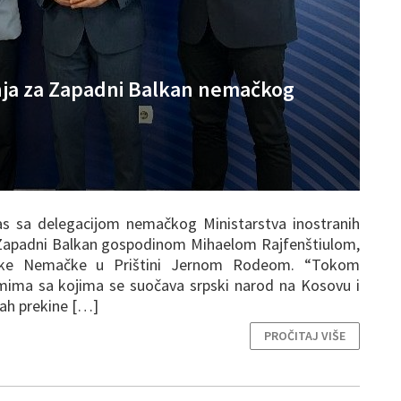
enja za Zapadni Balkan nemačkog
nas sa delegacijom nemačkog Ministarstva inostranih
Zapadni Balkan gospodinom Mihaelom Rajfenštiulom,
like Nemačke u Prištini Jernom Rodeom. “Tokom
mima sa kojima se suočava srpski narod na Kosovu i
mah prekine […]
PROČITAJ VIŠE