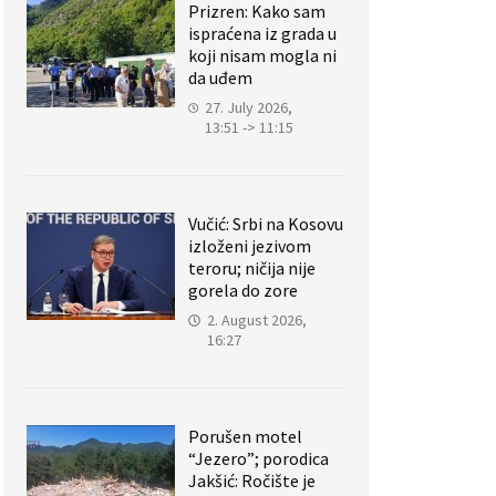
Prizren: Kako sam
ispraćena iz grada u
koji nisam mogla ni
da uđem
27. July 2026,
13:51 -> 11:15
Vučić: Srbi na Kosovu
izloženi jezivom
teroru; ničija nije
gorela do zore
2. August 2026,
16:27
Porušen motel
“Jezero”; porodica
Jakšić: Ročište je