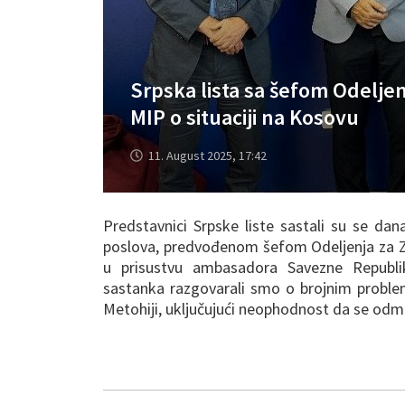
Srpska lista sa šefom Odelj
MIP o situaciji na Kosovu
11. August 2025, 17:42
Predstavnici Srpske liste sastali su se da
poslova, predvođenom šefom Odeljenja za 
u prisustvu ambasadora Savezne Repub
sastanka razgovarali smo o brojnim proble
Metohiji, uključujući neophodnost da se od