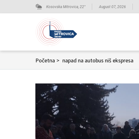
Kosovska Mitrovica,
22
°
August 07, 2026
Početna
>
napad na autobus niš ekspresa