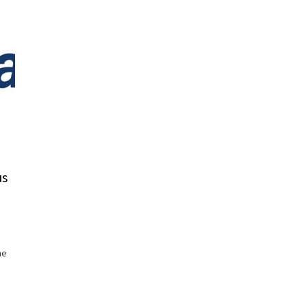
us
ne