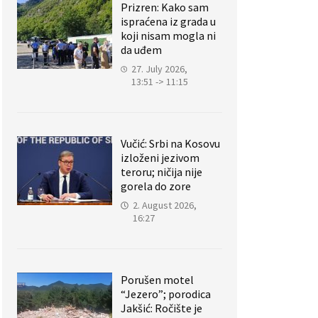
Prizren: Kako sam
ispraćena iz grada u
koji nisam mogla ni
da uđem
27. July 2026,
13:51 -> 11:15
Vučić: Srbi na Kosovu
izloženi jezivom
teroru; ničija nije
gorela do zore
2. August 2026,
16:27
Porušen motel
“Jezero”; porodica
Jakšić: Ročište je