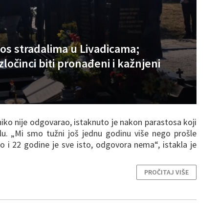
os stradalima u Livadicama;
ločinci biti pronađeni i kažnjeni
iko nije odgovarao, istaknuto je nakon parastosa koji
lu. „Mi smo tužni još jednu godinu više nego prošle
 i 22 godine je sve isto, odgovora nema“, istakla je
PROČITAJ VIŠE