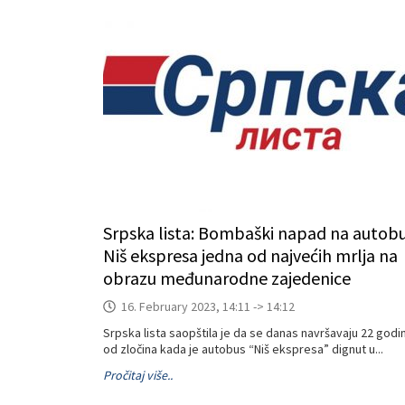
Srpska lista: Bombaški napad na autob
Niš ekspresa jedna od najvećih mrlja na
obrazu međunarodne zajedenice
16. February 2023, 14:11 -> 14:12
Srpska lista saopštila je da se danas navršavaju 22 godi
od zločina kada je autobus “Niš ekspresa” dignut u...
Pročitaj više..