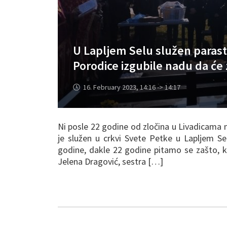
U Lapljem Selu služen parast
Porodice izgubile nadu da će z
16. February 2023, 14:16 -> 14:17
Ni posle 22 godine od zločina u Livadicama n
je služen u crkvi Svete Petke u Lapljem Se
godine, dakle 22 godine pitamo se zašto, ko
Jelena Dragović, sestra […]