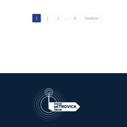
1
2
3
…
6
Sledeće