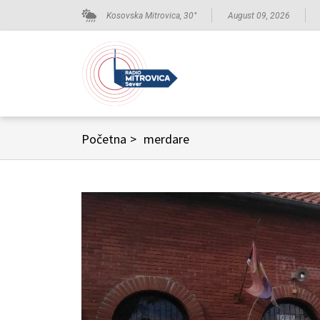
Kosovska Mitrovica,
30
°
August 09, 2026
Početna
>
merdare