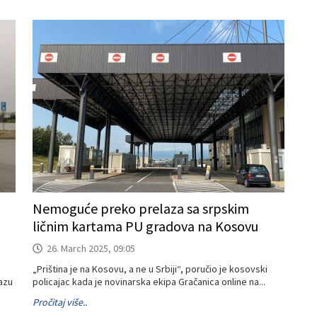
Nemoguće preko prelaza sa srpskim
ličnim kartama PU gradova na Kosovu
26. March 2025, 09:05
„Priština je na Kosovu, a ne u Srbiji“, poručio je kosovski
azu
policajac kada je novinarska ekipa Gračanica online na...
Pročitaj više..