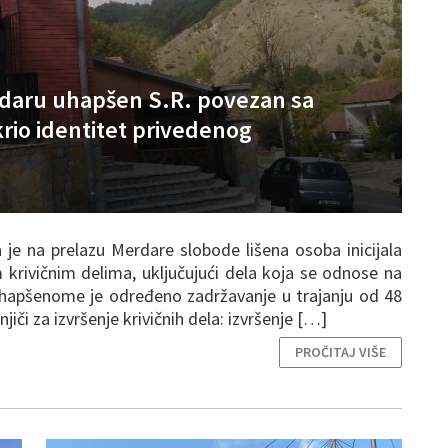
rdaru uhapšen S.R. povezan sa
krio identitet privedenog
 je na prelazu Merdare slobode lišena osoba inicijala
krivičnim delima, uključujući dela koja se odnose na
Uhapšenome je određeno zadržavanje u trajanju od 48
iči za izvršenje krivičnih dela: izvršenje […]
PROČITAJ VIŠE