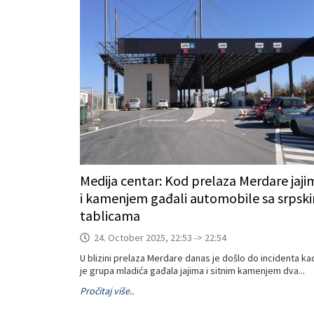
Medija centar: Kod prelaza Merdare jaji
i kamenjem gađali automobile sa srpsk
tablicama
24. October 2025, 22:53 -> 22:54
U blizini prelaza Merdare danas je došlo do incidenta ka
je grupa mladića gađala jajima i sitnim kamenjem dva...
Pročitaj više..