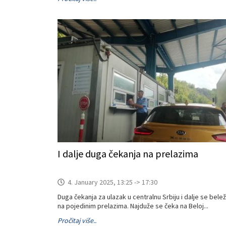
I dalje duga čekanja na prelazima
4. January 2025, 13:25 -> 17:30
Duga čekanja za ulazak u centralnu Srbiju i dalje se bele
na pojedinim prelazima. Najduže se čeka na Beloj...
Pročitaj više..