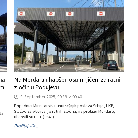
ma
Na Merdaru uhapšen osumnjičeni za ratni
im
zločin u Podujevu
9. September 2025, 09:39 -> 09:40
Pripadnici Ministarstva unutrašnjih poslova Srbije, UKP,
Službe za otkrivanje ratnih zločina, na prelazu Merdare,
da
uhapsili su H. H. (1948)...
Pročitaj više..