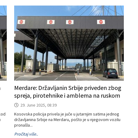
a
Merdare: Državljanin Srbije priveden zbog
spreja, pirotehnike i amblema na ruskom
29. June 2025, 08:39
 kod
Kosovska policija privela je juče u jutarnjim satima jednog
u
državljanina Srbije na Merdaru, pošto je u njegovom vozilu
pronašla...
Pročitaj više..