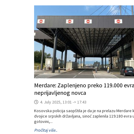
Merdare: Zaplenjeno preko 119.000 evr
neprijavljenog novca
4. July 2025, 13:01 -> 17:43
Kosovska policija saopštila je da je na prelazu Merdare
dvojice srpskih državljana, sinoć zaplenila 119.180 evra 
gotovini,...
Pročitaj više..