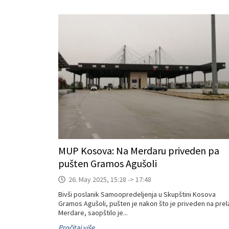
MUP Kosova: Na Merdaru priveden pa
pušten Gramos Agušoli
26. May 2025, 15:28 -> 17:48
Bivši poslanik Samoopredeljenja u Skupštini Kosova
Gramos Agušoli, pušten je nakon što je priveden na prel
Merdare, saopštilo je...
Pročitaj više..