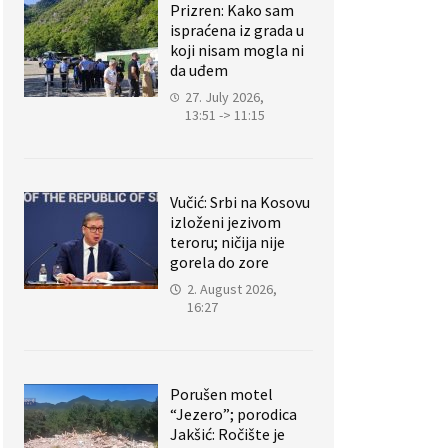
Prizren: Kako sam
ispraćena iz grada u
koji nisam mogla ni
da uđem
27. July 2026,
13:51 -> 11:15
Vučić: Srbi na Kosovu
izloženi jezivom
teroru; ničija nije
gorela do zore
2. August 2026,
16:27
Porušen motel
“Jezero”; porodica
Jakšić: Ročište je