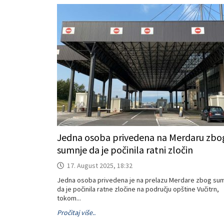
Jedna osoba privedena na Merdaru zbo
sumnje da je počinila ratni zločin
17. August 2025, 18:32
Jedna osoba privedena je na prelazu Merdare zbog su
da je počinila ratne zločine na području opštine Vučitrn,
tokom...
Pročitaj više..