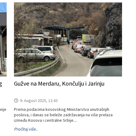
g
Gužve na Merdaru, Končulju i Jarinju
9. August 2025, 12:43
mnje
Prema podacima kosovskog Ministarstva unutrašnjih
poslova, i danas se beleže zadržavanja na više prelaza
između Kosova i centralne Srbije....
Pročitaj više..