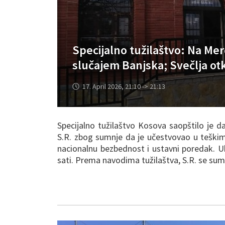
Specijalno tužilaštvo: Na Me
slučajem Banjska; Svečlja ot
17. April 2026, 21:10 -> 21:13
Specijalno tužilaštvo Kosova saopštilo je da
S.R. zbog sumnje da je učestvovao u teškim 
nacionalnu bezbednost i ustavni poredak. 
sati. Prema navodima tužilaštva, S.R. se sumnj