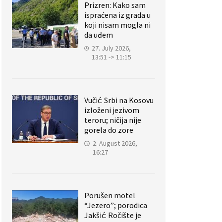
Prizren: Kako sam
ispraćena iz grada u
koji nisam mogla ni
da uđem
27. July 2026,
13:51 -> 11:15
Vučić: Srbi na Kosovu
izloženi jezivom
teroru; ničija nije
gorela do zore
2. August 2026,
16:27
Porušen motel
“Jezero”; porodica
Jakšić: Ročište je