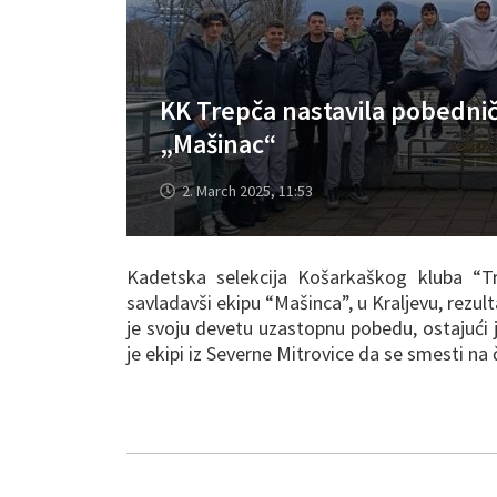
KK Trepča nastavila pobedničk
„Mašinac“
2. March 2025, 11:53
Kadetska selekcija Košarkaškog kluba “T
savladavši ekipu “Mašinca”, u Kraljevu, rezu
je svoju devetu uzastopnu pobedu, ostajući j
je ekipi iz Severne Mitrovice da se smesti na 