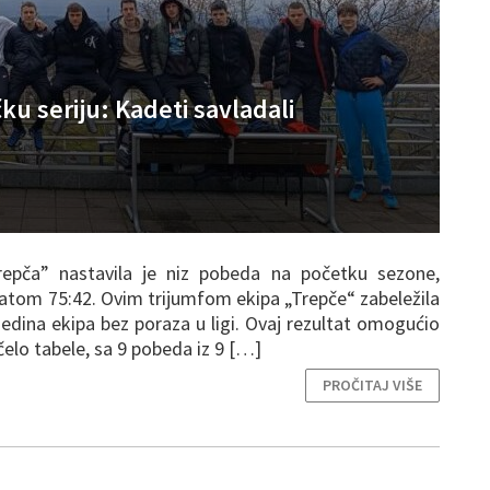
u seriju: Kadeti savladali
repča” nastavila je niz pobeda na početku sezone,
ltatom 75:42. Ovim trijumfom ekipa „Trepče“ zabeležila
edina ekipa bez poraza u ligi. Ovaj rezultat omogućio
čelo tabele, sa 9 pobeda iz 9 […]
PROČITAJ VIŠE