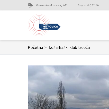
Kosovska Mitrovica,
24
°
August 07, 2026
Početna
>
košarkaški klub trepča