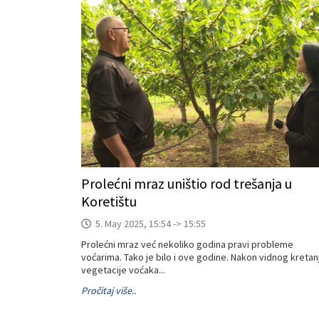
Prolećni mraz uništio rod trešanja u
Koretištu
5. May 2025, 15:54 -> 15:55
Prolećni mraz već nekoliko godina pravi probleme
voćarima. Tako je bilo i ove godine. Nakon vidnog kretan
vegetacije voćaka...
Pročitaj više..