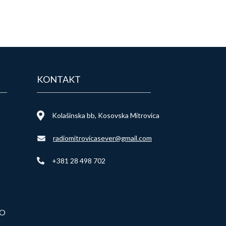
KONTAKT
Kolašinska bb, Kosovska Mitrovica
radiomitrovicasever@gmail.com
+381 28 498 702
VO