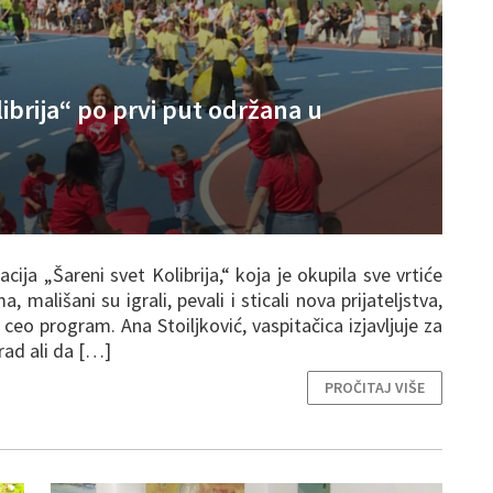
ibrija“ po prvi put održana u
ija „Šareni svet Kolibrija,“ koja je okupila sve vrtiće
mališani su igrali, pevali i sticali nova prijateljstva,
i ceo program. Ana Stoiljković, vaspitačica izjavljuje za
 rad ali da […]
PROČITAJ VIŠE