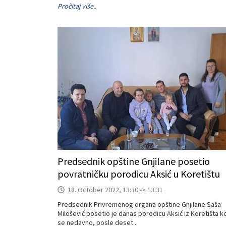
Pročitaj više..
Predsednik opštine Gnjilane posetio
povratničku porodicu Aksić u Koretištu
18. October 2022, 13:30 -> 13:31
Predsednik Privremenog organa opštine Gnjilane Saša
Milošević posetio je danas porodicu Aksić iz Koretišta k
se nedavno, posle deset...