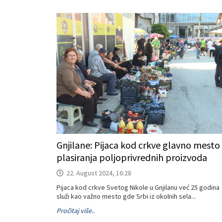
Gnjilane: Pijaca kod crkve glavno mesto
plasiranja poljoprivrednih proizvoda
22. August 2024, 16:28
Pijaca kod crkve Svetog Nikole u Gnjilanu već 25 godina
služi kao važno mesto gde Srbi iz okolnih sela...
Pročitaj više..