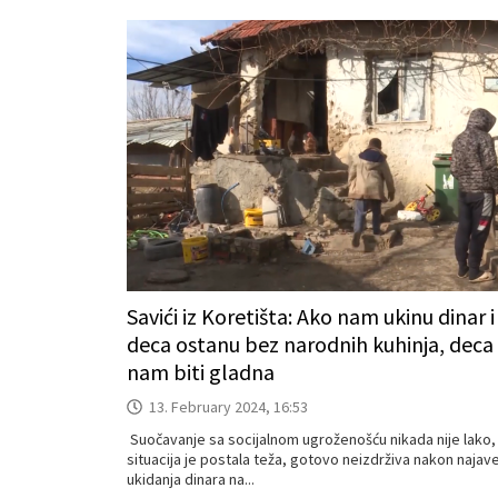
Savići iz Koretišta: Ako nam ukinu dinar i
deca ostanu bez narodnih kuhinja, deca
nam biti gladna
13. February 2024, 16:53
Suočavanje sa socijalnom ugroženošću nikada nije lako, 
situacija je postala teža, gotovo neizdrživa nakon najav
ukidanja dinara na...