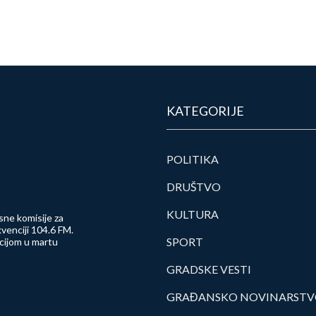
KATEGORIJE
POLITIKA
DRUŠTVO
KULTURA
sne komisije za
venciji 104.6 FM.
SPORT
ncijom u martu
GRADSKE VESTI
GRAĐANSKO NOVINARST