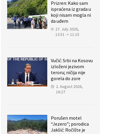
Prizren: Kako sam
ispraćena iz grada u
koji nisam mogla ni
da uđem
27. July 2026,
13:51 -> 11:15
Vučić: Srbi na Kosovu
izloženi jezivom
teroru; ničija nije
gorela do zore
2. August 2026,
16:27
Porušen motel
“Jezero”; porodica
Jakšić: Ročište je