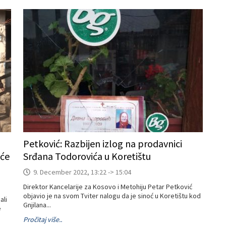
Petković: Razbijen izlog na prodavnici
 će
Srđana Todorovića u Koretištu
9. December 2022, 13:22 -> 15:04
Direktor Kancelarije za Kosovo i Metohiju Petar Petković
objavio je na svom Tviter nalogu da je sinoć u Koretištu kod
ali
Gnjilana...
e
Pročitaj više..