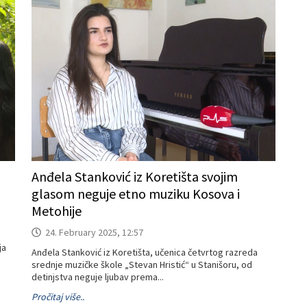
Anđela Stanković iz Koretišta svojim
glasom neguje etno muziku Kosova i
Metohije
24. February 2025, 12:57
ja
Anđela Stanković iz Koretišta, učenica četvrtog razreda
srednje muzičke škole „Stevan Hristić“ u Stanišoru, od
detinjstva neguje ljubav prema...
Pročitaj više..