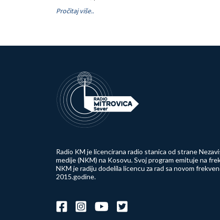
Pročitaj više..
Radio KM je licencirana radio stanica od strane Nezavi
medije (NKM) na Kosovu. Svoj program emituje na frek
NKM je radiju dodelila licencu za rad sa novom frekve
2015.godine.