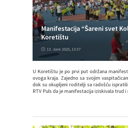
Manifestacija “Šareni svet Kol
Koretištu
13. June 2025, 13:37
U Koretištu je po prvi put održana manifestac
ovoga kraja. Zajedno sa svojim vaspitačicama, 
dok su okupljeni roditelji sa radošću ispratil
RTV Puls da je manifestacija iziskivala trud i