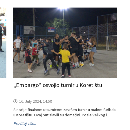
„Embargo“ osvojio turnir u Koretištu
16. July 2024, 14:50
Sinoć je finalnom utakmicom završen turnir u malom fudbalu
u Koretištu. Ovaj put slavili su domaćini. Posle velikog i...
Pročitaj više..