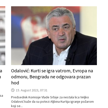
za
Odalović: Kurti se igra vatrom, Evropa na
h
odmoru, Beogradu ne odgovara prazan
hod
15. August 2023, 07:31
esa
Predsednik Komisije Vlade Srbije za nestala lica Veljko
Odalović kaže da su potezi Aljbina Kurtija igranje požarom
koji se...