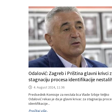
Odalović: Zagreb i Priština glavni krivci 
stagnaciju procesa identifikacije nestali
4. August 2024, 11:36
Predsednik Komisije za nestala lica Vlade Srbije Veljko
Odalović rekao je da je glavni krivac za stagnaciju proc
identifikacije...
Pročitaj više..