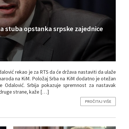
na stuba opstanka srpske zajednice
dalović rekao je za RTS da će država nastaviti da ulaže
naroda na KiM. Položaj Srba na KiM dodatno je otežan
je Odalović. Srbija pokazuje spremnost za nastavak
 druge strane, kaže […]
PROČITAJ VIŠE