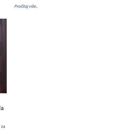
Pročitaj više..
đa
 za