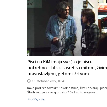
Pisci na KiM imaju sve što je piscu
potrebno – bliski susret sa mitom, živim
pravoslavljem, getom i žrtvom
10. October 2022, 08:43
Kako pod “kosovskim” okolnostima, žive i stvaraju pisci
Šta ih vezuje za ovaj prostor? Da li su to njegova...
Pročitaj više..