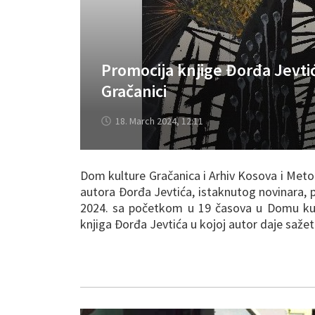
Promocija knjige Đorđa Jevti
Gračanici
18. March 2024, 12:11
Dom kulture Gračanica i Arhiv Kosova i Meto
autora Đorđa Jevtića, istaknutog novinara, pu
2024. sa početkom u 19 časova u Domu kul
knjiga Đorđa Jevtića u kojoj autor daje sažet