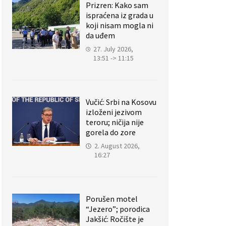
Prizren: Kako sam
ispraćena iz grada u
koji nisam mogla ni
da uđem
27. July 2026,
13:51 -> 11:15
Vučić: Srbi na Kosovu
izloženi jezivom
teroru; ničija nije
gorela do zore
2. August 2026,
16:27
Porušen motel
“Jezero”; porodica
Jakšić: Ročište je