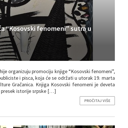
ća “Kosovski fenomeni” sutra u
hije organizuju promociju knjige “Kosovski fenomeni”,
bliciste i pisca, koja će se održati u utorak 19. marta
ture Gračanica. Knjiga Kosovski fenomeni je deveta
 presek istorije srpske […]
PROČITAJ VIŠE