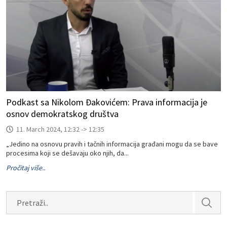
Podkast sa Nikolom Đakovićem: Prava informacija je
osnov demokratskog društva
11. March 2024, 12:32 -> 12:35
„Jedino na osnovu pravih i tačnih informacija građani mogu da se bave
procesima koji se dešavaju oko njih, da...
Pročitaj više..
Search