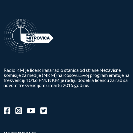
Radio KM je licencirana radio stanica od strane Nezavisne
komisije za medije (NKM) na Kosovu. Svoj program emituje na
frekvenciji 104.6 FM. NKM je radiju dodelila licencu za rad sa
novom frekvencijom u martu 2015.godine.