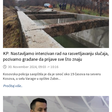
KP: Nastavljamo intenzivan rad na rasvetljavanju slučaja,
pozivamo građane da prijave sve što znaju
30. November 2024, 09:03 -> 10:16
Kosovska policija saopštila je da je sinoć oko 19 časova na severu
Kosova, u selu Varage u opštini Zubin...
Pročitaj više..