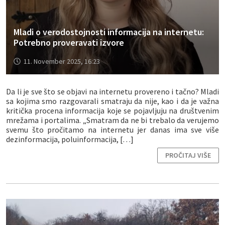
Mladi o verodostojnosti informacija na internetu:
Potrebno proveravati izvore
11. November 2025, 16:23
Da li je sve što se objavi na internetu provereno i tačno? Mladi
sa kojima smo razgovarali smatraju da nije, kao i da je važna
kritička procena informacija koje se pojavljuju na društvenim
mrežama i portalima. „Smatram da ne bi trebalo da verujemo
svemu što pročitamo na internetu jer danas ima sve više
dezinformacija, poluinformacija, […]
PROČITAJ VIŠE