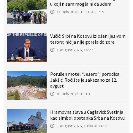
u koji nisam mogla ni da uđem
27. July 2026, 13:51 -> 11:15
Vučić: Srbi na Kosovu izloženi jezivom
teroru; ničija nije gorela do zore
2. August 2026, 16:27
Porušen motel “Jezero”; porodica
Jakšić: Ročište je zakazano za 12.
avgust
30. July 2026, 13:19
Hramovna slava u Čaglavici: Svetinja
kao simbol opstanka Srba na Kosovu
1. August 2026, 13:00 -> 14:03