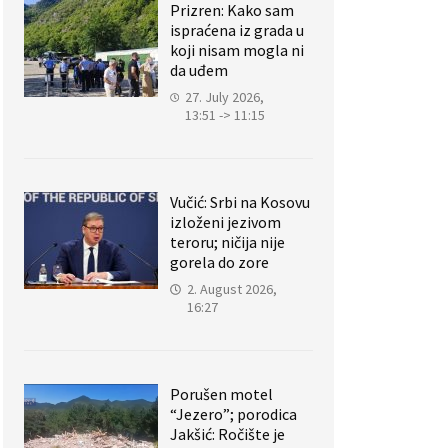
Prizren: Kako sam
ispraćena iz grada u
koji nisam mogla ni
da uđem
27. July 2026,
13:51 -> 11:15
Vučić: Srbi na Kosovu
izloženi jezivom
teroru; ničija nije
gorela do zore
2. August 2026,
16:27
Porušen motel
“Jezero”; porodica
Jakšić: Ročište je