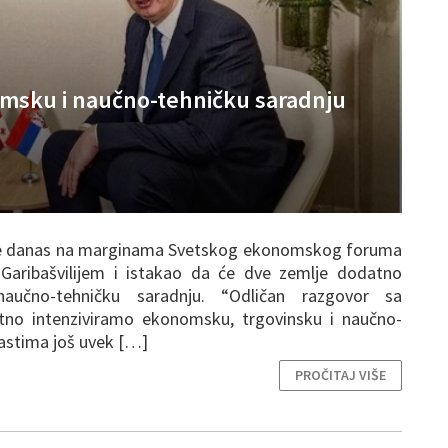
omsku i naučno-tehničku saradnju
o se danas na marginama Svetskog ekonomskog foruma
 Garibašvilijem i istakao da će dve zemlje dodatno
naučno-tehničku saradnju. “Odličan razgovor sa
atno intenziviramo ekonomsku, trgovinsku i naučno-
blastima još uvek […]
PROČITAJ VIŠE