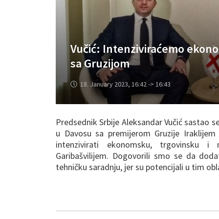
Vučić: Intenziviraćemo ekon
sa Gruzijom
18. January 2023, 16:42 -> 16:43
Predsednik Srbije Aleksandar Vučić sasta
u Davosu sa premijerom Gruzije Iraklijem
intenzivirati ekonomsku, trgovinsku i 
Garibašvilijem. Dogovorili smo se da dod
tehničku saradnju, jer su potencijali u tim o