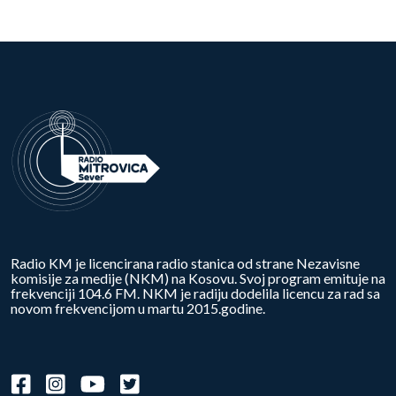
Radio KM je licencirana radio stanica od strane Nezavisne
komisije za medije (NKM) na Kosovu. Svoj program emituje na
frekvenciji 104.6 FM. NKM je radiju dodelila licencu za rad sa
novom frekvencijom u martu 2015.godine.