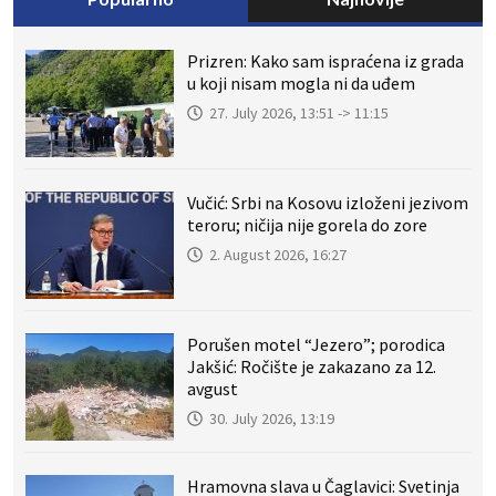
Prizren: Kako sam ispraćena iz grada
u koji nisam mogla ni da uđem
27. July 2026, 13:51 -> 11:15
Vučić: Srbi na Kosovu izloženi jezivom
teroru; ničija nije gorela do zore
2. August 2026, 16:27
Porušen motel “Jezero”; porodica
Jakšić: Ročište je zakazano za 12.
avgust
30. July 2026, 13:19
Hramovna slava u Čaglavici: Svetinja