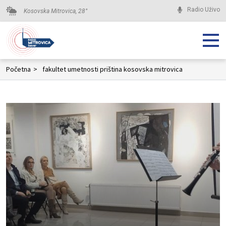
Radio Uživo
Kosovska Mitrovica,
28
°
Početna
>
fakultet umetnosti priština kosovska mitrovica