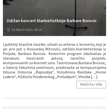
Održan koncert klarinetistkinje Barbare Borovic
14. March 2023, 08:26
Ljubitelji klasične muzike, uživali su večeras u koncertu, koji je
po prvi put u Kosovskoj Mitrovici, održala klarinetistkinja iz
Poljske, Barbara Borovic. Koncertni program obuhvatao je
literaturu inostranih autora, naročito poljskih,
komponovanih za klarinet solo. Talentovana Barbara Borovic,
u Galeriji Fakulteta umetnosti, predstavila se kompozicijama
Vilsona Osborna „Rapsodija“, Volodimira Rančaka „Homo
Ludens“, Kšištofa Pendereckog „Preludijum“, Vitolda […]
PROČITAJ VIŠE