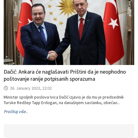
Dačić: Ankara će naglašavati Prištini da je neophodno
poštovanje ranije potpisanih sporazuma
26. January 2023, 22:02
Ministar spoljnih poslova Ivica Dačić izjavio je da mu je predsednik
Turske Redžep Tajip Erdogan, na današnjem sastanku, obećao...
Pročitaj više..