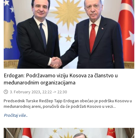
Erdogan: Podržavamo viziju Kosova za članstvo u
međunarodnim organizacijama
3. February 2023, 22:22 -> 22:30
Predsednik Turske Redžep Tajip Erdogan obećao je podršku Kosovu u
međunarodnoj areni, poručivši da će podržati Kosovo u vezi...
Pročitaj više..