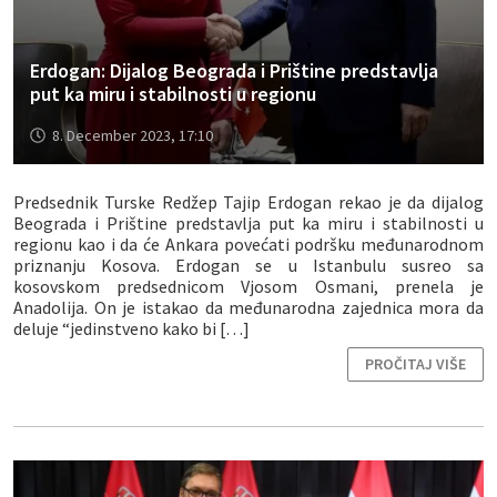
Erdogan: Dijalog Beograda i Prištine predstavlja
put ka miru i stabilnosti u regionu
8. December 2023, 17:10
Predsednik Turske Redžep Tajip Erdogan rekao je da dijalog
Beograda i Prištine predstavlja put ka miru i stabilnosti u
regionu kao i da će Ankara povećati podršku međunarodnom
priznanju Kosova. Erdogan se u Istanbulu susreo sa
kosovskom predsednicom Vjosom Osmani, prenela je
Anadolija. On je istakao da međunarodna zajednica mora da
deluje “jedinstveno kako bi […]
PROČITAJ VIŠE