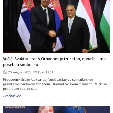
Vučić: Svaki susret s Orbanom je izuzetan, današnji ima
posebnu simboliku
20. August 2023, 09:15 -> 12:11
Predsednik Srbije Aleksandar Vučić sastao se sa mađarskim
premijerom Viktorom Orbanom u Karmelićanskom manastiru. Vučić se
prethodno sastao sa...
Pročitaj više..