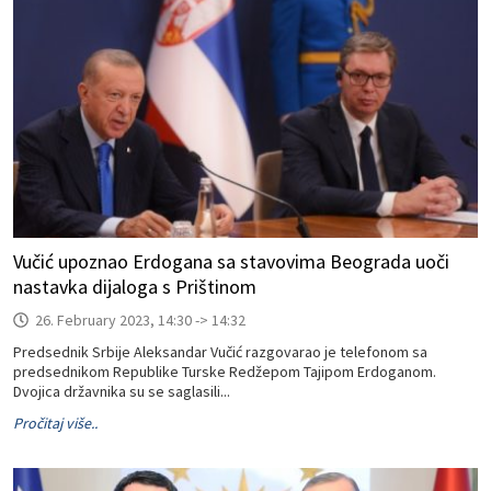
Vučić upoznao Erdogana sa stavovima Beograda uoči
nastavka dijaloga s Prištinom
26. February 2023, 14:30 -> 14:32
Predsednik Srbije Aleksandar Vučić razgovarao je telefonom sa
predsednikom Republike Turske Redžepom Tajipom Erdoganom.
Dvojica državnika su se saglasili...
Pročitaj više..