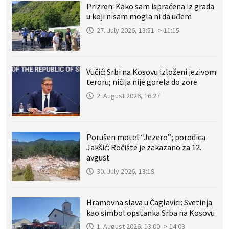
Prizren: Kako sam ispraćena iz grada
u koji nisam mogla ni da uđem
27. July 2026, 13:51 -> 11:15
Vučić: Srbi na Kosovu izloženi jezivom
teroru; ničija nije gorela do zore
2. August 2026, 16:27
Porušen motel “Jezero”; porodica
Jakšić: Ročište je zakazano za 12.
avgust
30. July 2026, 13:19
Hramovna slava u Čaglavici: Svetinja
kao simbol opstanka Srba na Kosovu
1. August 2026, 13:00 -> 14:03