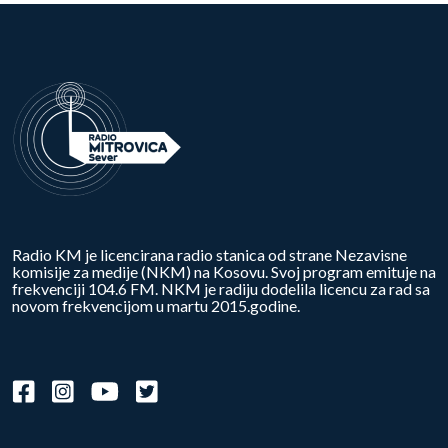
Radio KM je licencirana radio stanica od strane Nezavisne
komisije za medije (NKM) na Kosovu. Svoj program emituje na
frekvenciji 104.6 FM. NKM je radiju dodelila licencu za rad sa
novom frekvencijom u martu 2015.godine.