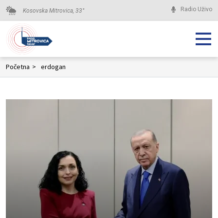
Radio Uživo
Kosovska Mitrovica,
33
°
Početna
>
erdogan