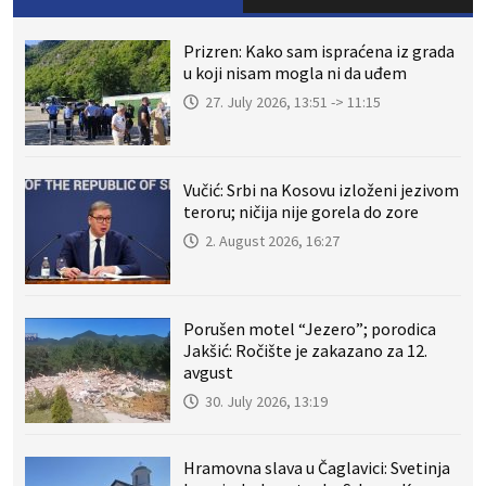
Prizren: Kako sam ispraćena iz grada
u koji nisam mogla ni da uđem
27. July 2026, 13:51 -> 11:15
Vučić: Srbi na Kosovu izloženi jezivom
teroru; ničija nije gorela do zore
2. August 2026, 16:27
Porušen motel “Jezero”; porodica
Jakšić: Ročište je zakazano za 12.
avgust
30. July 2026, 13:19
Hramovna slava u Čaglavici: Svetinja