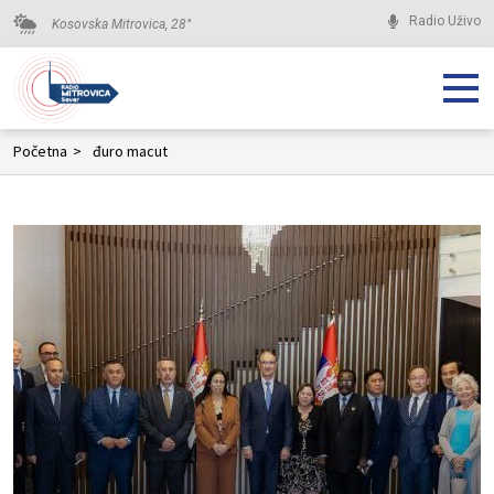
Radio Uživo
Kosovska Mitrovica,
28
°
Početna
>
đuro macut