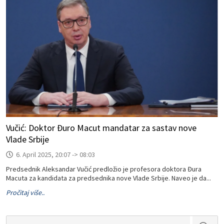
Vučić: Doktor Đuro Macut mandatar za sastav nove
Vlade Srbije
6. April 2025, 20:07 -> 08:03
Predsednik Aleksandar Vučić predložio je profesora doktora Đura
Macuta za kandidata za predsednika nove Vlade Srbije. Naveo je da...
Pročitaj više..
Search