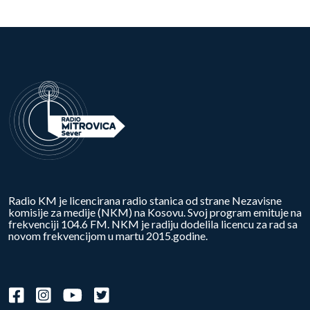
Radio KM je licencirana radio stanica od strane Nezavisne
komisije za medije (NKM) na Kosovu. Svoj program emituje na
frekvenciji 104.6 FM. NKM je radiju dodelila licencu za rad sa
novom frekvencijom u martu 2015.godine.