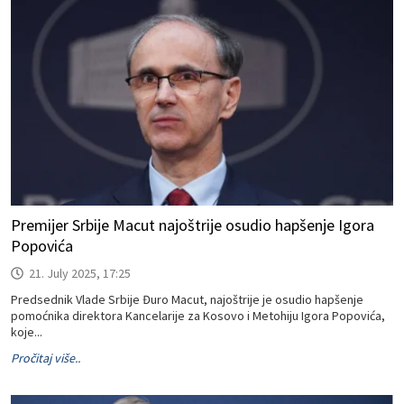
Premijer Srbije Macut najoštrije osudio hapšenje Igora
Popovića
21. July 2025, 17:25
Predsednik Vlade Srbije Đuro Macut, najoštrije je osudio hapšenje
pomoćnika direktora Kancelarije za Kosovo i Metohiju Igora Popovića,
koje...
Pročitaj više..