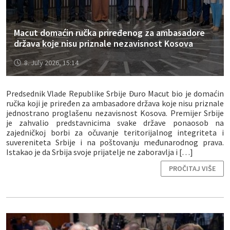
Macut domaćin ručka priređenog za ambasadore
država koje nisu priznale nezavisnost Kosova
8. July 2026, 15:14
Predsednik Vlade Republike Srbije Đuro Macut bio je domaćin
ručka koji je priređen za ambasadore država koje nisu priznale
jednostrano proglašenu nezavisnost Kosova. Premijer Srbije
je zahvalio predstavnicima svake države ponaosob na
zajedničkoj borbi za očuvanje teritorijalnog integriteta i
suvereniteta Srbije i na poštovanju međunarodnog prava.
Istakao je da Srbija svoje prijatelje ne zaboravlja i […]
PROČITAJ VIŠE