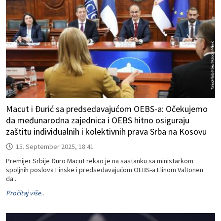
Macut i Đurić sa predsedavajućom OEBS-a: Očekujemo
da međunarodna zajednica i OEBS hitno osiguraju
zaštitu individualnih i kolektivnih prava Srba na Kosovu
15. September 2025, 18:41
Premijer Srbije Đuro Macut rekao je na sastanku sa ministarkom
spoljnih poslova Finske i predsedavajućom OEBS-a Elinom Valtonen
da...
Pročitaj više..