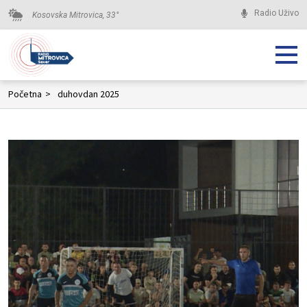
Radio Uživo
Kosovska Mitrovica,
33
°
Početna
>
duhovdan 2025