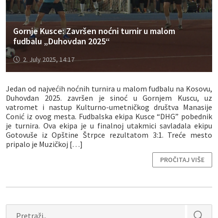
Gornje Kusce: Završen noćni turnir u malom
fudbalu „Duhovdan 2025“
2. July 2025, 14:17
Jedan od najvećih noćnih turnira u malom fudbalu na Kosovu,
Duhovdan 2025. završen je sinoć u Gornjem Kuscu, uz
vatromet i nastup Kulturno-umetničkog društva Manasije
Conić iz ovog mesta. Fudbalska ekipa Kusce “DHG” pobednik
je turnira. Ova ekipa je u finalnoj utakmici savladala ekipu
Gotovuše iz Opštine Štrpce rezultatom 3:1. Treće mesto
pripalo je Muzičkoj […]
PROČITAJ VIŠE
Search