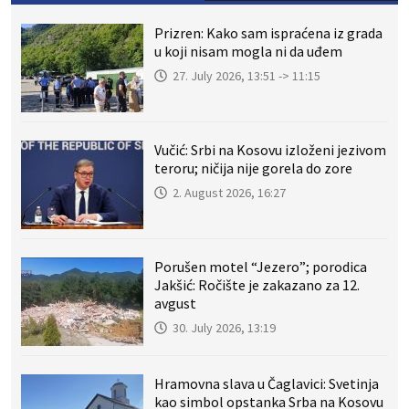
Prizren: Kako sam ispraćena iz grada
u koji nisam mogla ni da uđem
27. July 2026, 13:51 -> 11:15
Vučić: Srbi na Kosovu izloženi jezivom
teroru; ničija nije gorela do zore
2. August 2026, 16:27
Porušen motel “Jezero”; porodica
Jakšić: Ročište je zakazano za 12.
avgust
30. July 2026, 13:19
Hramovna slava u Čaglavici: Svetinja
kao simbol opstanka Srba na Kosovu