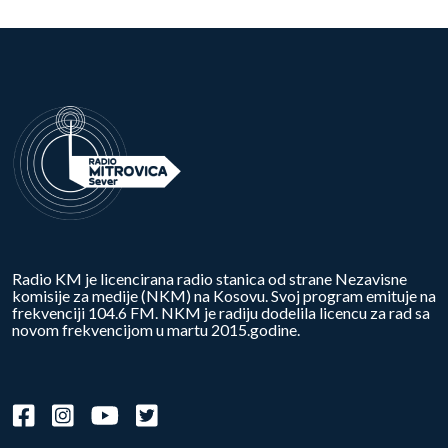
Radio KM je licencirana radio stanica od strane Nezavisne
komisije za medije (NKM) na Kosovu. Svoj program emituje na
frekvenciji 104.6 FM. NKM je radiju dodelila licencu za rad sa
novom frekvencijom u martu 2015.godine.